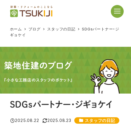
メ
イ
ン
コ
ホーム
ブログ
スタッフの日記
SDGsパートナー・ジ
ン
ギョケイ
テ
ン
ツ
へ
築地住建のブログ
移
動
『小さな工務店のスタッフのポケット』
SDGsパートナー・ジギョケイ
カテゴリー
2025.08.22
2025.08.23
スタッフの日記
投稿日
更新日