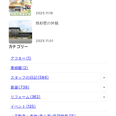
2025.11.16
焼杉壁の外観
2025.11.01
カテゴリー
アフター
（1）
果樹園
（2）
スタッフの日記
（586）
新築
（739）
リフォーム
（362）
イベント
（125）
＜不動産＞売地・売り家・賃貸情報
（15）