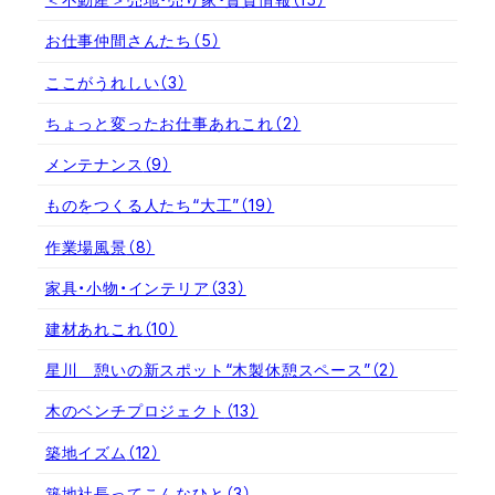
お仕事仲間さんたち
（5）
ここがうれしい
（3）
ちょっと変ったお仕事あれこれ
（2）
メンテナンス
（9）
ものをつくる人たち“大工”
（19）
作業場風景
（8）
家具・小物・インテリア
（33）
建材あれこれ
（10）
星川 憩いの新スポット“木製休憩スペース”
（2）
木のベンチプロジェクト
（13）
築地イズム
（12）
築地社長ってこんなひと
（3）