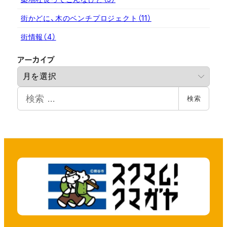
街かどに、木のベンチプロジェクト
（11）
街情報
（4）
ア
アーカイブ
ー
カ
検
イ
検索
索
ブ