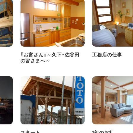
『お富さん』～久下・佐谷田
工務店の仕事
の皆さまへ～
スタート
1年のお礼