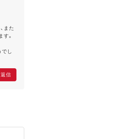
、また
ます。
うでし
返信