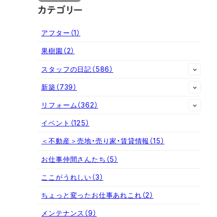
カテゴリー
アフター
（1）
果樹園
（2）
スタッフの日記
（586）
新築
（739）
リフォーム
（362）
イベント
（125）
＜不動産＞売地・売り家・賃貸情報
（15）
お仕事仲間さんたち
（5）
ここがうれしい
（3）
ちょっと変ったお仕事あれこれ
（2）
メンテナンス
（9）