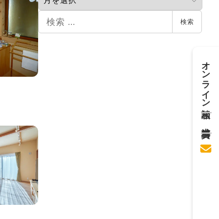
カ
イ
検
検索
ブ
索
オンライン相談