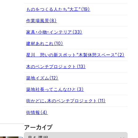
ものをつくる人たち“大工”
（19）
作業場風景
（8）
家具・小物・インテリア
（33）
建材あれこれ
（10）
星川 憩いの新スポット“木製休憩スペース”
（2）
木のベンチプロジェクト
（13）
築地イズム
（12）
築地社長ってこんなひと
（3）
街かどに、木のベンチプロジェクト
（11）
街情報
（4）
ア
アーカイブ
ー