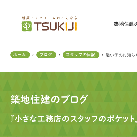
メ
イ
ン
築地住建
コ
ン
テ
ン
ホーム
ブログ
スタッフの日記
迷い子のお知ら
ツ
へ
移
動
築地住建のブログ
『小さな工務店のスタッフのポケット