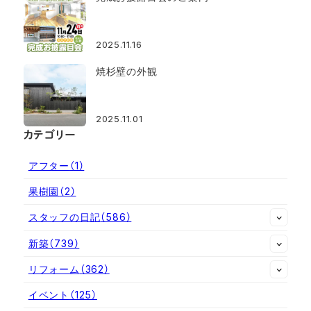
2025.11.16
焼杉壁の外観
2025.11.01
カテゴリー
アフター
（1）
果樹園
（2）
スタッフの日記
（586）
新築
（739）
リフォーム
（362）
イベント
（125）