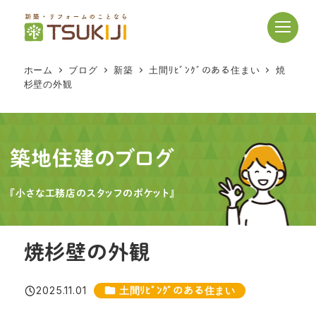
メ
イ
ン
コ
ホーム
ブログ
新築
土間ﾘﾋﾞﾝｸﾞのある住まい
焼
ン
杉壁の外観
テ
ン
ツ
へ
築地住建のブログ
移
動
『小さな工務店のスタッフのポケット』
焼杉壁の外観
カテゴリー
2025.11.01
土間ﾘﾋﾞﾝｸﾞのある住まい
投稿日