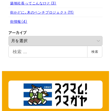
築地社長ってこんなひと
（3）
街かどに、木のベンチプロジェクト
（11）
街情報
（4）
ア
アーカイブ
ー
カ
検
イ
検索
索
ブ