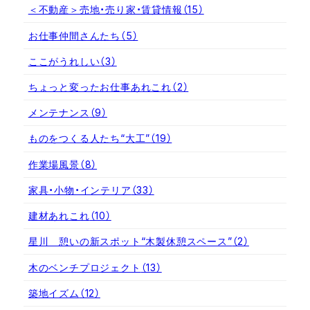
＜不動産＞売地・売り家・賃貸情報
（15）
お仕事仲間さんたち
（5）
ここがうれしい
（3）
ちょっと変ったお仕事あれこれ
（2）
メンテナンス
（9）
ものをつくる人たち“大工”
（19）
作業場風景
（8）
家具・小物・インテリア
（33）
建材あれこれ
（10）
星川 憩いの新スポット“木製休憩スペース”
（2）
木のベンチプロジェクト
（13）
築地イズム
（12）