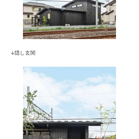
↓隠し玄関