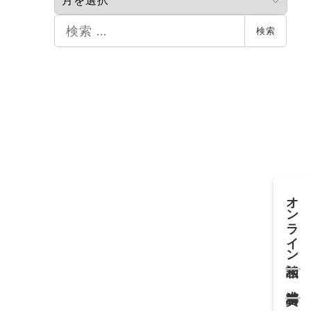
カ
イ
検
検索
ブ
索
オンライン相談