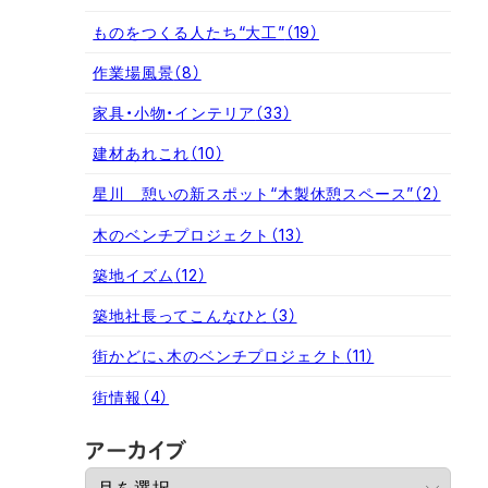
ものをつくる人たち“大工”
（19）
作業場風景
（8）
家具・小物・インテリア
（33）
建材あれこれ
（10）
星川 憩いの新スポット“木製休憩スペース”
（2）
木のベンチプロジェクト
（13）
築地イズム
（12）
築地社長ってこんなひと
（3）
街かどに、木のベンチプロジェクト
（11）
街情報
（4）
ア
アーカイブ
ー