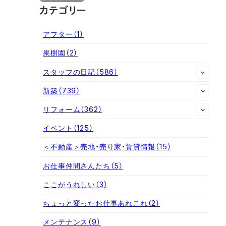
カテゴリー
アフター
（1）
果樹園
（2）
スタッフの日記
（586）
新築
（739）
リフォーム
（362）
イベント
（125）
＜不動産＞売地・売り家・賃貸情報
（15）
お仕事仲間さんたち
（5）
ここがうれしい
（3）
ちょっと変ったお仕事あれこれ
（2）
メンテナンス
（9）