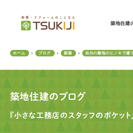
メ
イ
ン
築地住建
コ
ン
テ
ン
ホーム
ブログ
新築
自分の敷地のヒノキで建て
ツ
へ
移
動
築地住建のブログ
『小さな工務店のスタッフのポケット