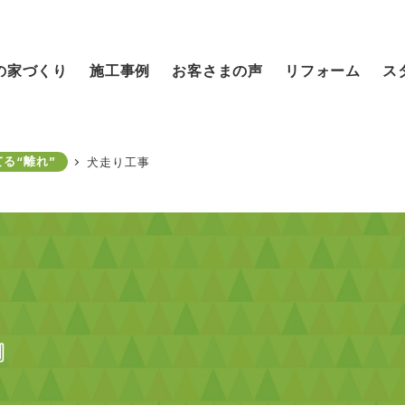
の家づくり
施工事例
お客さまの声
リフォーム
ス
る“離れ”
犬走り工事
』