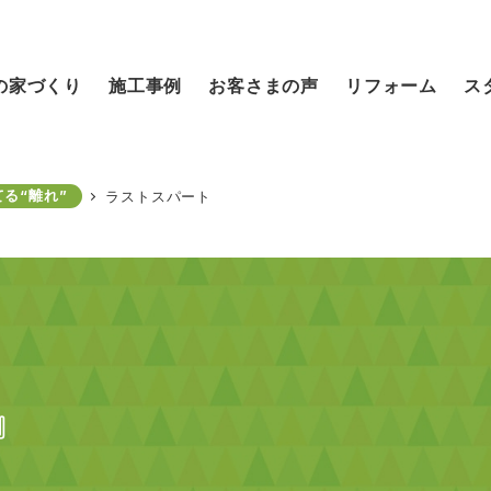
の家づくり
施工事例
お客さまの声
リフォーム
ス
る“離れ”
ラストスパート
』