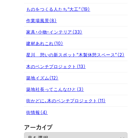
ものをつくる人たち“大工”
（19）
作業場風景
（8）
家具・小物・インテリア
（33）
建材あれこれ
（10）
星川 憩いの新スポット“木製休憩スペース”
（2）
木のベンチプロジェクト
（13）
築地イズム
（12）
築地社長ってこんなひと
（3）
街かどに、木のベンチプロジェクト
（11）
街情報
（4）
ア
アーカイブ
ー