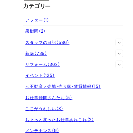
カテゴリー
アフター
（1）
果樹園
（2）
スタッフの日記
（586）
新築
（739）
リフォーム
（362）
イベント
（125）
＜不動産＞売地・売り家・賃貸情報
（15）
お仕事仲間さんたち
（5）
ここがうれしい
（3）
ちょっと変ったお仕事あれこれ
（2）
メンテナンス
（9）