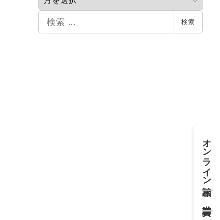
カ
イ
検
検索
ブ
索
オンライン相談