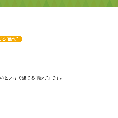
る“離れ”
地のヒノキで
建てる“離れ”』です。