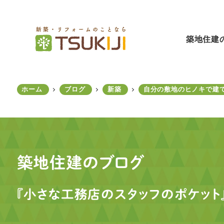
メ
イ
ン
築地住建
コ
ン
テ
ン
ホーム
ブログ
新築
自分の敷地のヒノキで建て
ツ
へ
移
動
築地住建のブログ
『小さな工務店のスタッフのポケット