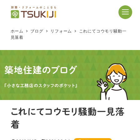
メ
イ
ン
コ
ホーム
ブログ
リフォーム
これにてコウモリ騒動一
ン
見落着
テ
ン
ツ
へ
築地住建のブログ
移
動
『小さな工務店のスタッフのポケット』
これにてコウモリ騒動一見落
着