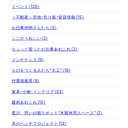
イベント
（125）
＜不動産＞売地・売り家・賃貸情報
（15）
お仕事仲間さんたち
（5）
ここがうれしい
（3）
ちょっと変ったお仕事あれこれ
（2）
メンテナンス
（9）
ものをつくる人たち“大工”
（19）
作業場風景
（8）
家具・小物・インテリア
（33）
建材あれこれ
（10）
星川 憩いの新スポット“木製休憩スペース”
（2）
木のベンチプロジェクト
（13）