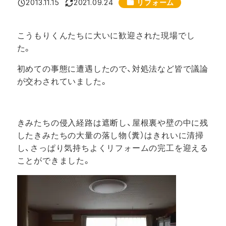
カテゴリー
2013.11.15
2021.09.24
リフォーム
投稿日
更新日
こうもりくんたちに大いに歓迎された現場でし
た。
初めての事態に遭遇したので、対処法など
皆で議論
が交わされていました。
きみたちの侵入経路は遮断し、屋根裏や壁の中に残
したきみたちの大量の落し物（糞）はきれいに清掃
し、さっぱり気持ちよくリフォームの完工を迎える
ことができました。