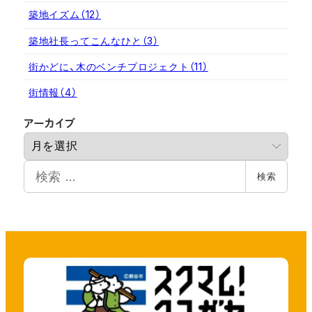
築地イズム
（12）
築地社長ってこんなひと
（3）
街かどに、木のベンチプロジェクト
（11）
街情報
（4）
ア
アーカイブ
ー
カ
検
イ
検索
索
ブ