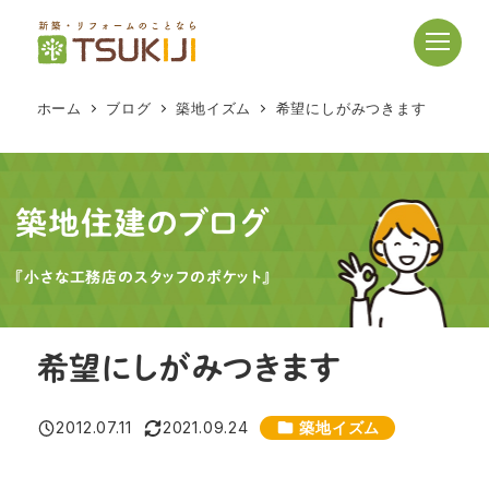
メ
イ
ン
コ
ホーム
ブログ
築地イズム
希望にしがみつきます
ン
テ
ン
ツ
築地住建のブログ
へ
移
『小さな工務店のスタッフのポケット』
動
希望にしがみつきます
カテゴリー
2012.07.11
2021.09.24
築地イズム
投稿日
更新日