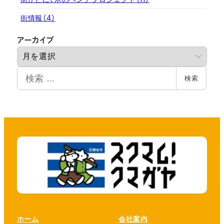
街情報
（4）
ア
アーカイブ
ー
カ
検
イ
検索
索
ブ
ホーム
会社案内