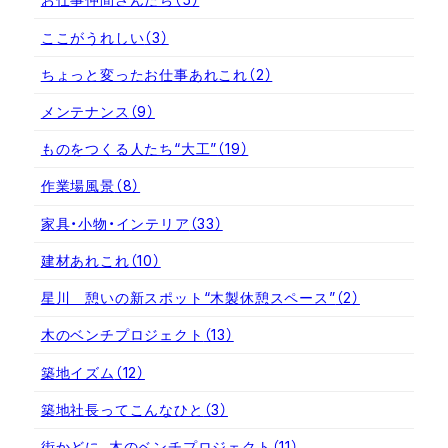
ここがうれしい
（3）
ちょっと変ったお仕事あれこれ
（2）
メンテナンス
（9）
ものをつくる人たち“大工”
（19）
作業場風景
（8）
家具・小物・インテリア
（33）
建材あれこれ
（10）
星川 憩いの新スポット“木製休憩スペース”
（2）
木のベンチプロジェクト
（13）
築地イズム
（12）
築地社長ってこんなひと
（3）
街かどに、木のベンチプロジェクト
（11）