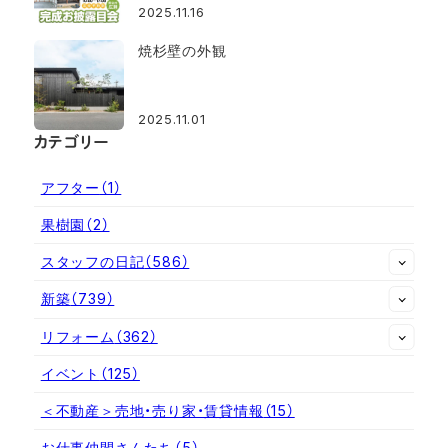
2025.11.16
焼杉壁の外観
2025.11.01
カテゴリー
アフター
（1）
果樹園
（2）
スタッフの日記
（586）
新築
（739）
リフォーム
（362）
イベント
（125）
＜不動産＞売地・売り家・賃貸情報
（15）
お仕事仲間さんたち
（5）