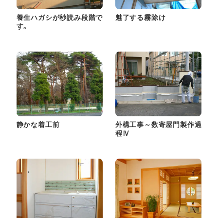
養生ハガシが秒読み段階で
魅了する霧除け
す。
静かな着工前
外構工事～数寄屋門製作過
程Ⅳ