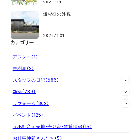
2025.11.16
焼杉壁の外観
2025.11.01
カテゴリー
アフター
（1）
果樹園
（2）
スタッフの日記
（586）
新築
（739）
リフォーム
（362）
イベント
（125）
＜不動産＞売地・売り家・賃貸情報
（15）
お仕事仲間さんたち
（5）