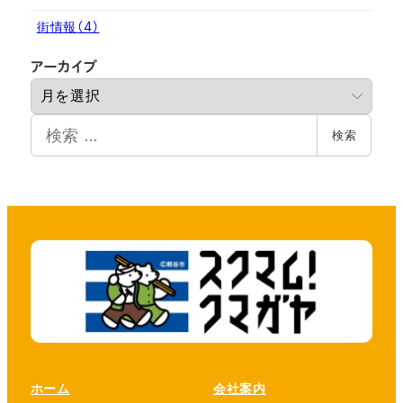
街情報
（4）
ア
アーカイブ
ー
カ
検
イ
検索
索
ブ
ホーム
会社案内