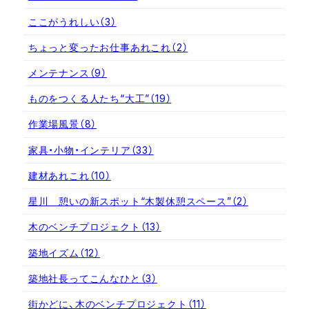
ここがうれしい
（3）
ちょっと変ったお仕事あれこれ
（2）
メンテナンス
（9）
ものをつくる人たち“大工”
（19）
作業場風景
（8）
家具・小物・インテリア
（33）
建材あれこれ
（10）
星川 憩いの新スポット“木製休憩スペース”
（2）
木のベンチプロジェクト
（13）
築地イズム
（12）
築地社長ってこんなひと
（3）
街かどに、木のベンチプロジェクト
（11）