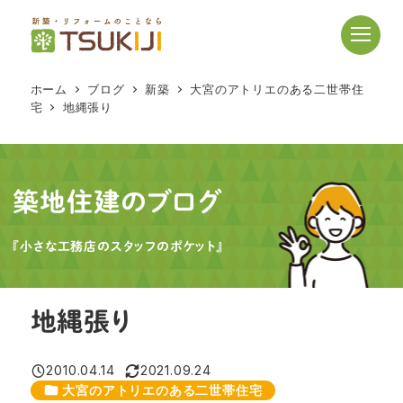
メ
イ
ン
コ
ホーム
ブログ
新築
大宮のアトリエのある二世帯住
ン
宅
地縄張り
テ
ン
ツ
へ
築地住建のブログ
移
動
『小さな工務店のスタッフのポケット』
地縄張り
2010.04.14
2021.09.24
投稿日
更新日
カテゴリー
大宮のアトリエのある二世帯住宅