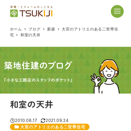
メ
イ
ン
コ
ホーム
ブログ
新築
大宮のアトリエのある二世帯住
ン
宅
和室の天井
テ
ン
ツ
へ
築地住建のブログ
移
動
『小さな工務店のスタッフのポケット』
和室の天井
2010.08.17
2021.09.24
投稿日
更新日
カテゴリー
大宮のアトリエのある二世帯住宅