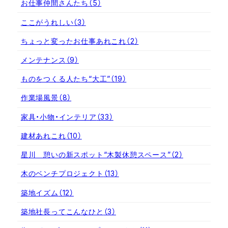
お仕事仲間さんたち
（5）
ここがうれしい
（3）
ちょっと変ったお仕事あれこれ
（2）
メンテナンス
（9）
ものをつくる人たち“大工”
（19）
作業場風景
（8）
家具・小物・インテリア
（33）
建材あれこれ
（10）
星川 憩いの新スポット“木製休憩スペース”
（2）
木のベンチプロジェクト
（13）
築地イズム
（12）
築地社長ってこんなひと
（3）