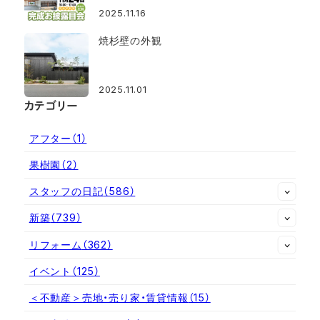
2025.11.16
焼杉壁の外観
2025.11.01
カテゴリー
アフター
（1）
果樹園
（2）
スタッフの日記
（586）
新築
（739）
リフォーム
（362）
イベント
（125）
＜不動産＞売地・売り家・賃貸情報
（15）