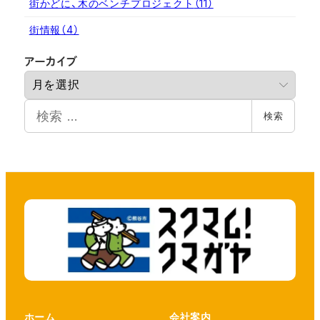
街かどに、木のベンチプロジェクト
（11）
街情報
（4）
ア
アーカイブ
ー
カ
検
イ
検索
索
ブ
ホーム
会社案内