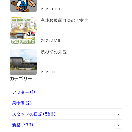
2026.01.01
完成お披露目会のご案内
2025.11.16
焼杉壁の外観
2025.11.01
カテゴリー
アフター
（1）
果樹園
（2）
スタッフの日記
（586）
新築
（739）