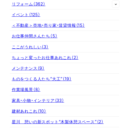
リフォーム
（362）
イベント
（125）
＜不動産＞売地・売り家・賃貸情報
（15）
お仕事仲間さんたち
（5）
ここがうれしい
（3）
ちょっと変ったお仕事あれこれ
（2）
メンテナンス
（9）
ものをつくる人たち“大工”
（19）
作業場風景
（8）
家具・小物・インテリア
（33）
建材あれこれ
（10）
星川 憩いの新スポット“木製休憩スペース”
（2）