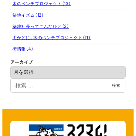
木のベンチプロジェクト
（13）
築地イズム
（12）
築地社長ってこんなひと
（3）
街かどに、木のベンチプロジェクト
（11）
街情報
（4）
ア
アーカイブ
ー
カ
検
イ
検索
索
ブ