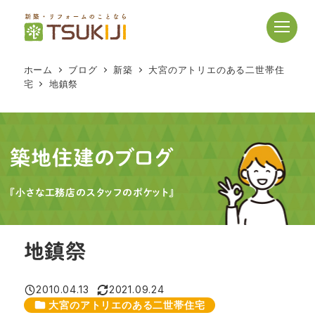
メ
イ
ン
コ
ホーム
ブログ
新築
大宮のアトリエのある二世帯住
ン
宅
地鎮祭
テ
ン
ツ
へ
築地住建のブログ
移
動
『小さな工務店のスタッフのポケット』
地鎮祭
2010.04.13
2021.09.24
投稿日
更新日
カテゴリー
大宮のアトリエのある二世帯住宅