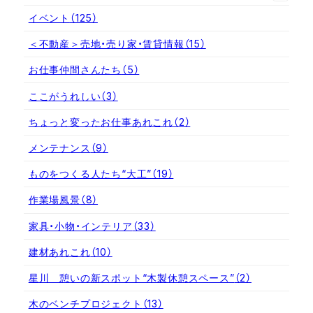
イベント
（125）
＜不動産＞売地・売り家・賃貸情報
（15）
お仕事仲間さんたち
（5）
ここがうれしい
（3）
ちょっと変ったお仕事あれこれ
（2）
メンテナンス
（9）
ものをつくる人たち“大工”
（19）
作業場風景
（8）
家具・小物・インテリア
（33）
建材あれこれ
（10）
星川 憩いの新スポット“木製休憩スペース”
（2）
木のベンチプロジェクト
（13）