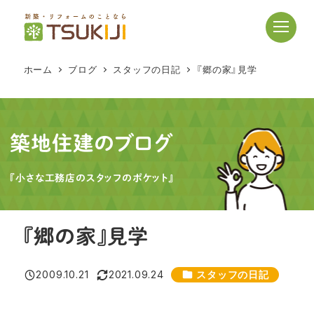
メ
イ
ン
コ
ホーム
ブログ
スタッフの日記
『郷の家』見学
ン
テ
ン
ツ
築地住建のブログ
へ
移
『小さな工務店のスタッフのポケット』
動
『郷の家』見学
カテゴリー
2009.10.21
2021.09.24
スタッフの日記
投稿日
更新日