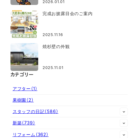
2026.01.01
完成お披露目会のご案内
2025.11.16
焼杉壁の外観
2025.11.01
カテゴリー
アフター
（1）
果樹園
（2）
スタッフの日記
（586）
新築
（739）
リフォーム
（362）