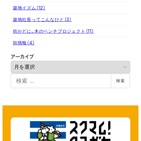
築地イズム
（12）
築地社長ってこんなひと
（3）
街かどに、木のベンチプロジェクト
（11）
街情報
（4）
ア
アーカイブ
ー
カ
検
イ
検索
索
ブ