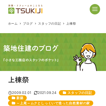
メ
イ
ン
コ
ホーム
ブログ
スタッフの日記
上棟祭
ン
テ
ン
ツ
築地住建のブログ
へ
移
『小さな工務店のスタッフのポケット』
動
上棟祭
カテゴリー
2009.02.01
2021.09.24
スタッフの日記
投稿日
更新日
カテゴリー
新築
カテゴリー
～上尾～ムクとしっくいで造った自然素材の家