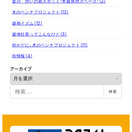
星川 憩いの新スポット“木製休憩スペース”
（2）
木のベンチプロジェクト
（13）
築地イズム
（12）
築地社長ってこんなひと
（3）
街かどに、木のベンチプロジェクト
（11）
街情報
（4）
ア
アーカイブ
ー
カ
検
イ
検索
索
ブ