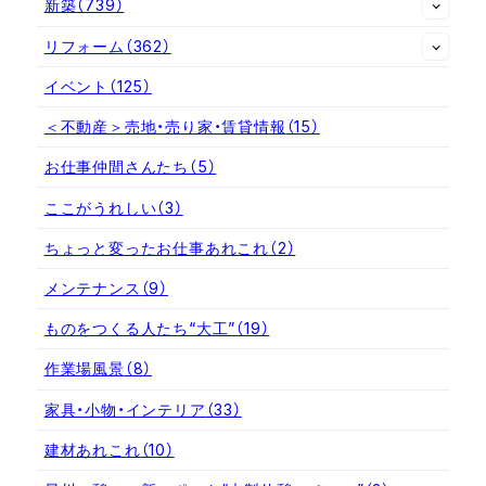
新築
（739）
リフォーム
（362）
イベント
（125）
＜不動産＞売地・売り家・賃貸情報
（15）
お仕事仲間さんたち
（5）
ここがうれしい
（3）
ちょっと変ったお仕事あれこれ
（2）
メンテナンス
（9）
ものをつくる人たち“大工”
（19）
作業場風景
（8）
家具・小物・インテリア
（33）
建材あれこれ
（10）