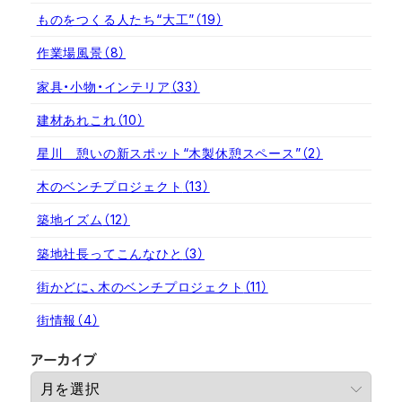
ものをつくる人たち“大工”
（19）
作業場風景
（8）
家具・小物・インテリア
（33）
建材あれこれ
（10）
星川 憩いの新スポット“木製休憩スペース”
（2）
木のベンチプロジェクト
（13）
築地イズム
（12）
築地社長ってこんなひと
（3）
街かどに、木のベンチプロジェクト
（11）
街情報
（4）
ア
アーカイブ
ー
カ