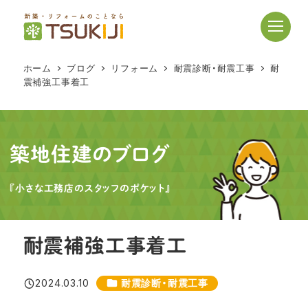
メ
イ
ン
コ
ホーム
ブログ
リフォーム
耐震診断・耐震工事
耐
ン
震補強工事着工
テ
ン
ツ
へ
築地住建のブログ
移
動
『小さな工務店のスタッフのポケット』
耐震補強工事着工
カテゴリー
2024.03.10
耐震診断・耐震工事
投稿日