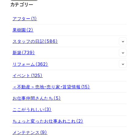
カテゴリー
アフター
（1）
果樹園
（2）
スタッフの日記
（586）
新築
（739）
リフォーム
（362）
イベント
（125）
＜不動産＞売地・売り家・賃貸情報
（15）
お仕事仲間さんたち
（5）
ここがうれしい
（3）
ちょっと変ったお仕事あれこれ
（2）
メンテナンス
（9）