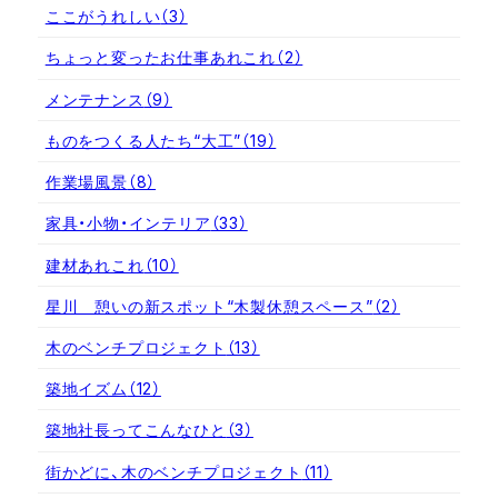
ここがうれしい
（3）
ちょっと変ったお仕事あれこれ
（2）
メンテナンス
（9）
ものをつくる人たち“大工”
（19）
作業場風景
（8）
家具・小物・インテリア
（33）
建材あれこれ
（10）
星川 憩いの新スポット“木製休憩スペース”
（2）
木のベンチプロジェクト
（13）
築地イズム
（12）
築地社長ってこんなひと
（3）
街かどに、木のベンチプロジェクト
（11）