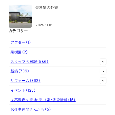
焼杉壁の外観
2025.11.01
カテゴリー
アフター
（1）
果樹園
（2）
スタッフの日記
（586）
新築
（739）
リフォーム
（362）
イベント
（125）
＜不動産＞売地・売り家・賃貸情報
（15）
お仕事仲間さんたち
（5）