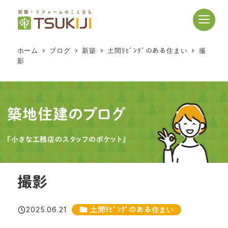
メ
イ
ン
コ
ホーム
ブログ
新築
土間ﾘﾋﾞﾝｸﾞのある住まい
撮
ン
影
テ
ン
ツ
へ
築地住建のブログ
移
動
『小さな工務店のスタッフのポケット』
撮影
カテゴリー
2025.06.21
土間ﾘﾋﾞﾝｸﾞのある住まい
投稿日