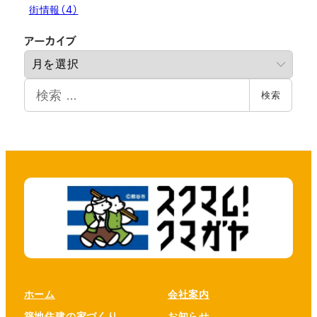
街情報
（4）
ア
アーカイブ
ー
カ
検
イ
検索
索
ブ
ホーム
会社案内
築地住建の家づくり
お知らせ