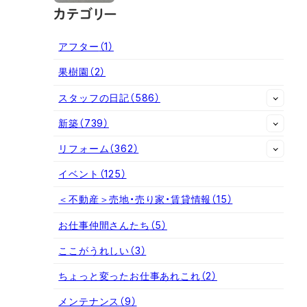
カテゴリー
アフター
（1）
果樹園
（2）
スタッフの日記
（586）
新築
（739）
リフォーム
（362）
イベント
（125）
＜不動産＞売地・売り家・賃貸情報
（15）
お仕事仲間さんたち
（5）
ここがうれしい
（3）
ちょっと変ったお仕事あれこれ
（2）
メンテナンス
（9）