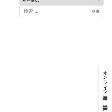
カ
イ
検
検索
ブ
索
オンライン相談