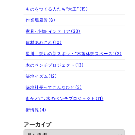
ものをつくる人たち“大工”
（19）
作業場風景
（8）
家具・小物・インテリア
（33）
建材あれこれ
（10）
星川 憩いの新スポット“木製休憩スペース”
（2）
木のベンチプロジェクト
（13）
築地イズム
（12）
築地社長ってこんなひと
（3）
街かどに、木のベンチプロジェクト
（11）
街情報
（4）
ア
アーカイブ
ー