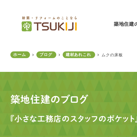
メ
イ
ン
築地住建
コ
ン
テ
ン
ホーム
ブログ
建材あれこれ
ムクの床板
ツ
へ
移
動
築地住建のブログ
『小さな工務店のスタッフのポケット