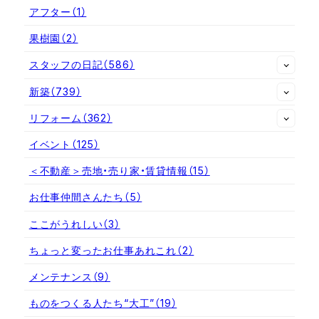
アフター
（1）
果樹園
（2）
スタッフの日記
（586）
新築
（739）
リフォーム
（362）
イベント
（125）
＜不動産＞売地・売り家・賃貸情報
（15）
お仕事仲間さんたち
（5）
ここがうれしい
（3）
ちょっと変ったお仕事あれこれ
（2）
メンテナンス
（9）
ものをつくる人たち“大工”
（19）