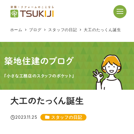
メ
イ
ン
コ
ホーム
ブログ
スタッフの日記
大工のたっくん誕生
ン
テ
ン
ツ
築地住建のブログ
へ
移
『小さな工務店のスタッフのポケット』
動
大工のたっくん誕生
カテゴリー
2023.11.25
スタッフの日記
投稿日