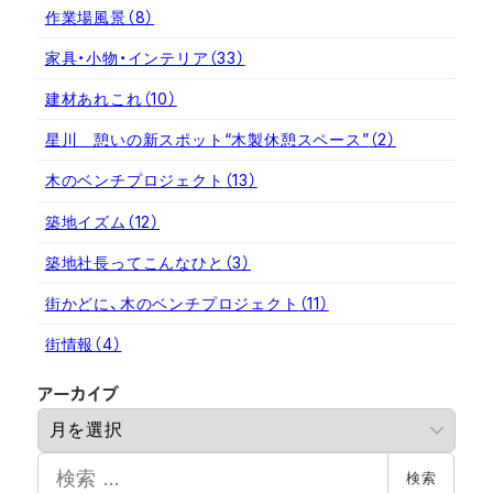
作業場風景
（8）
家具・小物・インテリア
（33）
建材あれこれ
（10）
星川 憩いの新スポット“木製休憩スペース”
（2）
木のベンチプロジェクト
（13）
築地イズム
（12）
築地社長ってこんなひと
（3）
街かどに、木のベンチプロジェクト
（11）
街情報
（4）
ア
アーカイブ
ー
カ
検
イ
検索
索
ブ