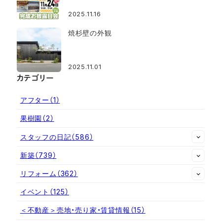
2025.11.16
焼杉壁の外観
2025.11.01
カテゴリー
アフター
（1）
果樹園
（2）
スタッフの日記
（586）
新築
（739）
リフォーム
（362）
イベント
（125）
＜不動産＞売地・売り家・賃貸情報
（15）