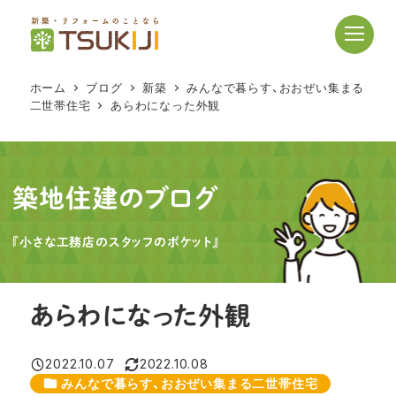
メ
イ
ン
コ
ホーム
ブログ
新築
みんなで暮らす、おおぜい集まる
ン
二世帯住宅
あらわになった外観
テ
ン
ツ
へ
築地住建のブログ
移
動
『小さな工務店のスタッフのポケット』
あらわになった外観
2022.10.07
2022.10.08
投稿日
更新日
カテゴリー
みんなで暮らす、おおぜい集まる二世帯住宅