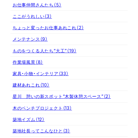
お仕事仲間さんたち
（5）
ここがうれしい
（3）
ちょっと変ったお仕事あれこれ
（2）
メンテナンス
（9）
ものをつくる人たち“大工”
（19）
作業場風景
（8）
家具・小物・インテリア
（33）
建材あれこれ
（10）
星川 憩いの新スポット“木製休憩スペース”
（2）
木のベンチプロジェクト
（13）
築地イズム
（12）
築地社長ってこんなひと
（3）