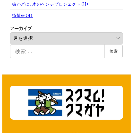
街かどに、木のベンチプロジェクト
（11）
街情報
（4）
ア
アーカイブ
ー
カ
検
イ
検索
索
ブ