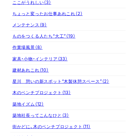
ここがうれしい
（3）
ちょっと変ったお仕事あれこれ
（2）
メンテナンス
（9）
ものをつくる人たち“大工”
（19）
作業場風景
（8）
家具・小物・インテリア
（33）
建材あれこれ
（10）
星川 憩いの新スポット“木製休憩スペース”
（2）
木のベンチプロジェクト
（13）
築地イズム
（12）
築地社長ってこんなひと
（3）
街かどに、木のベンチプロジェクト
（11）