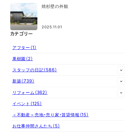
焼杉壁の外観
2025.11.01
カテゴリー
アフター
（1）
果樹園
（2）
スタッフの日記
（586）
新築
（739）
リフォーム
（362）
イベント
（125）
＜不動産＞売地・売り家・賃貸情報
（15）
お仕事仲間さんたち
（5）