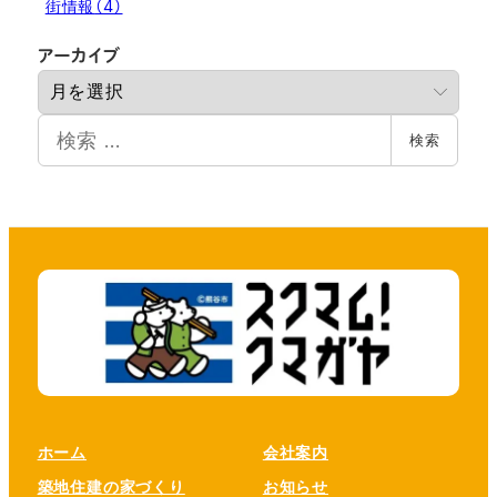
街情報
（4）
ア
アーカイブ
ー
カ
検
イ
検索
索
ブ
ホーム
会社案内
築地住建の家づくり
お知らせ