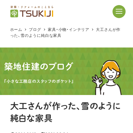
メ
イ
ン
コ
ホーム
ブログ
家具・小物・インテリア
大工さんが作
ン
った、雪のように純白な家具
テ
ン
ツ
へ
築地住建のブログ
移
動
『小さな工務店のスタッフのポケット』
大工さんが作った、雪のように
純白な家具