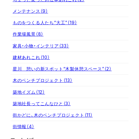
メンテナンス
（9）
ものをつくる人たち“大工”
（19）
作業場風景
（8）
家具・小物・インテリア
（33）
建材あれこれ
（10）
星川 憩いの新スポット“木製休憩スペース”
（2）
木のベンチプロジェクト
（13）
築地イズム
（12）
築地社長ってこんなひと
（3）
街かどに、木のベンチプロジェクト
（11）
街情報
（4）