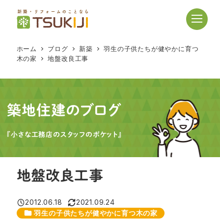
メ
イ
ン
コ
ホーム
ブログ
新築
羽生の子供たちが健やかに育つ
ン
木の家
地盤改良工事
テ
ン
ツ
へ
築地住建のブログ
移
動
『小さな工務店のスタッフのポケット』
地盤改良工事
2012.06.18
2021.09.24
投稿日
更新日
カテゴリー
羽生の子供たちが健やかに育つ木の家