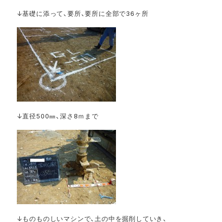
↓基礎に添って、要所、要所に全部で36ヶ所
↓直径500㎜、深さ8ｍまで
↓ものものしいマシンで、土の中を掘削していき、