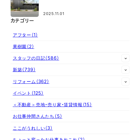
2025.11.01
カテゴリー
アフター
（1）
果樹園
（2）
スタッフの日記
（586）
新築
（739）
リフォーム
（362）
イベント
（125）
＜不動産＞売地・売り家・賃貸情報
（15）
お仕事仲間さんたち
（5）
ここがうれしい
（3）
ちょっと変ったお仕事あれこれ
（2）