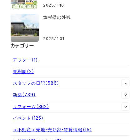
2025.11.16
焼杉壁の外観
2025.11.01
カテゴリー
アフター
（1）
果樹園
（2）
スタッフの日記
（586）
新築
（739）
リフォーム
（362）
イベント
（125）
＜不動産＞売地・売り家・賃貸情報
（15）