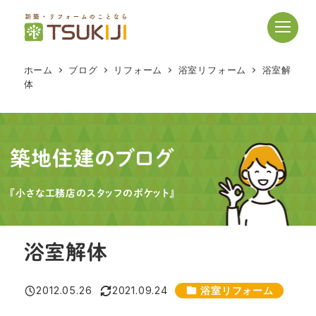
メ
イ
ン
コ
ホーム
ブログ
リフォーム
浴室リフォーム
浴室解
ン
体
テ
ン
ツ
へ
築地住建のブログ
移
動
『小さな工務店のスタッフのポケット』
浴室解体
カテゴリー
2012.05.26
2021.09.24
浴室リフォーム
投稿日
更新日