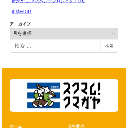
街かどに、木のベンチプロジェクト
（11）
街情報
（4）
ア
アーカイブ
ー
カ
検
イ
検索
索
ブ
ホーム
会社案内