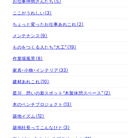
お仕事仲間さんたち
（5）
ここがうれしい
（3）
ちょっと変ったお仕事あれこれ
（2）
メンテナンス
（9）
ものをつくる人たち“大工”
（19）
作業場風景
（8）
家具・小物・インテリア
（33）
建材あれこれ
（10）
星川 憩いの新スポット“木製休憩スペース”
（2）
木のベンチプロジェクト
（13）
築地イズム
（12）
築地社長ってこんなひと
（3）