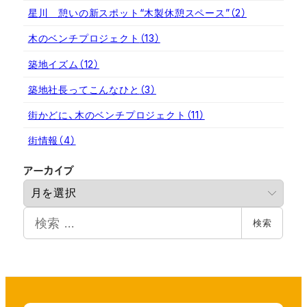
星川 憩いの新スポット“木製休憩スペース”
（2）
木のベンチプロジェクト
（13）
築地イズム
（12）
築地社長ってこんなひと
（3）
街かどに、木のベンチプロジェクト
（11）
街情報
（4）
ア
アーカイブ
ー
カ
検
イ
検索
索
ブ