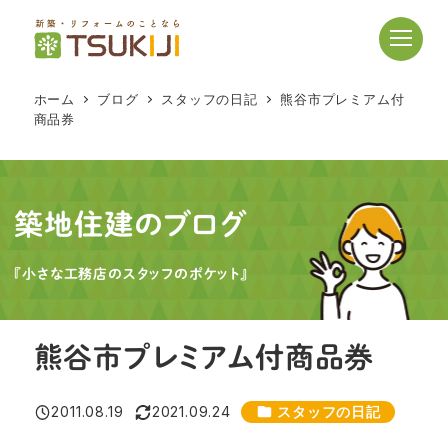
メ
イ
ン
コ
ホーム
ブログ
スタッフの日記
熊谷市プレミアム付
ン
商品券
テ
ン
ツ
へ
築地住建のブログ
移
動
『小さな工務店のスタッフのポケット』
熊谷市プレミアム付商品券
カテゴリー
2011.08.19
2021.09.24
スタッフの日記
投稿日
更新日