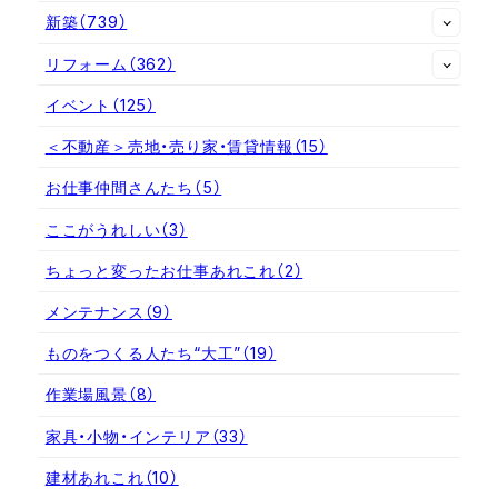
新築
（739）
リフォーム
（362）
イベント
（125）
＜不動産＞売地・売り家・賃貸情報
（15）
お仕事仲間さんたち
（5）
ここがうれしい
（3）
ちょっと変ったお仕事あれこれ
（2）
メンテナンス
（9）
ものをつくる人たち“大工”
（19）
作業場風景
（8）
家具・小物・インテリア
（33）
建材あれこれ
（10）