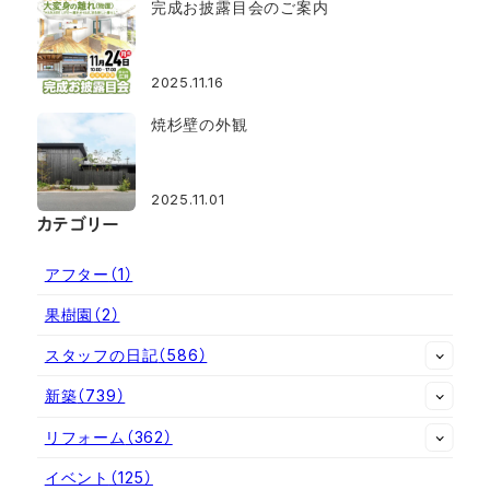
完成お披露目会のご案内
2025.11.16
焼杉壁の外観
2025.11.01
カテゴリー
アフター
（1）
果樹園
（2）
スタッフの日記
（586）
新築
（739）
リフォーム
（362）
イベント
（125）