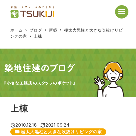
メ
イ
ン
コ
ホーム
ブログ
新築
極太大黒柱と大きな吹抜けリビ
ン
ングの家
上棟
テ
ン
ツ
へ
築地住建のブログ
移
動
『小さな工務店のスタッフのポケット』
上棟
2010.12.18
2021.09.24
投稿日
更新日
カテゴリー
極太大黒柱と大きな吹抜けリビングの家