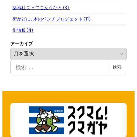
築地社長ってこんなひと
（3）
街かどに、木のベンチプロジェクト
（11）
街情報
（4）
ア
アーカイブ
ー
カ
検
イ
検索
索
ブ