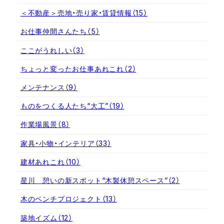
＜不動産＞売地・売り家・賃貸情報
（15）
お仕事仲間さんたち
（5）
ここがうれしい
（3）
ちょっと変ったお仕事あれこれ
（2）
メンテナンス
（9）
ものをつくる人たち“大工”
（19）
作業場風景
（8）
家具・小物・インテリア
（33）
建材あれこれ
（10）
星川 憩いの新スポット“木製休憩スペース”
（2）
木のベンチプロジェクト
（13）
築地イズム
（12）