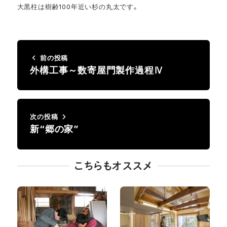
大黒柱は樹齢100年近い杉の丸太です。
前の投稿
外構工事～数寄屋門製作過程Ⅳ
次の投稿
新“郷の家”
こちらもオススメ