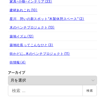
家具・小物・インテリア
（33）
建材あれこれ
（10）
星川 憩いの新スポット“木製休憩スペース”
（2）
木のベンチプロジェクト
（13）
築地イズム
（12）
築地社長ってこんなひと
（3）
街かどに、木のベンチプロジェクト
（11）
街情報
（4）
ア
アーカイブ
ー
カ
検
イ
検索
索
ブ