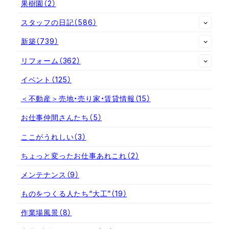
果樹園
（2）
スタッフの日記
（586）
新築
（739）
リフォーム
（362）
イベント
（125）
＜不動産＞売地・売り家・賃貸情報
（15）
お仕事仲間さんたち
（5）
ここがうれしい
（3）
ちょっと変ったお仕事あれこれ
（2）
メンテナンス
（9）
ものをつくる人たち“大工”
（19）
作業場風景
（8）