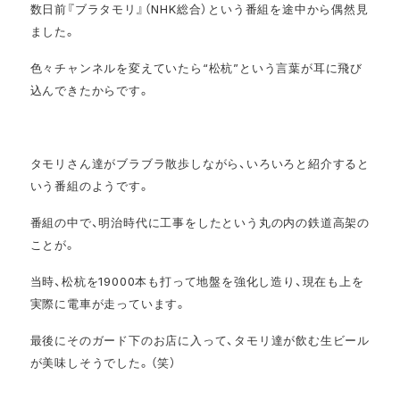
数日前『ブラタモリ』（NHK総合）という番組を途中から偶然見
ました。
色々チャンネルを変えていたら“松杭”という言葉が耳に飛び
込んできたからです。
タモリさん達がブラブラ散歩しながら、いろいろと紹介すると
いう番組のようです。
番組の中で、明治時代に工事をしたという丸の内の鉄道高架の
ことが。
当時、松杭を19000本も打って地盤を強化し造り、現在も上を
実際に電車が走っています。
最後にそのガード下のお店に入って、タモリ達が飲む生ビール
が美味しそうでした。（笑）