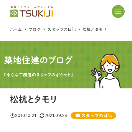
メ
イ
ン
コ
ホーム
ブログ
スタッフの日記
松杭とタモリ
ン
テ
ン
ツ
築地住建のブログ
へ
移
『小さな工務店のスタッフのポケット』
動
松杭とタモリ
カテゴリー
2010.10.21
2021.09.24
スタッフの日記
投稿日
更新日