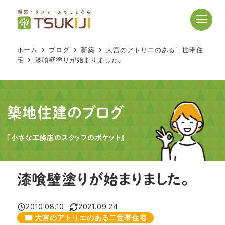
メ
イ
ン
コ
ホーム
ブログ
新築
大宮のアトリエのある二世帯住
ン
宅
漆喰壁塗りが始まりました。
テ
ン
ツ
へ
築地住建のブログ
移
動
『小さな工務店のスタッフのポケット』
漆喰壁塗りが始まりました。
2010.08.10
2021.09.24
投稿日
更新日
カテゴリー
大宮のアトリエのある二世帯住宅