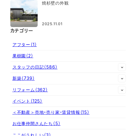
焼杉壁の外観
2025.11.01
カテゴリー
アフター
（1）
果樹園
（2）
スタッフの日記
（586）
新築
（739）
リフォーム
（362）
イベント
（125）
＜不動産＞売地・売り家・賃貸情報
（15）
お仕事仲間さんたち
（5）
ここがうれしい
（3）