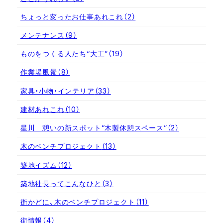
ちょっと変ったお仕事あれこれ
（2）
メンテナンス
（9）
ものをつくる人たち“大工”
（19）
作業場風景
（8）
家具・小物・インテリア
（33）
建材あれこれ
（10）
星川 憩いの新スポット“木製休憩スペース”
（2）
木のベンチプロジェクト
（13）
築地イズム
（12）
築地社長ってこんなひと
（3）
街かどに、木のベンチプロジェクト
（11）
街情報
（4）