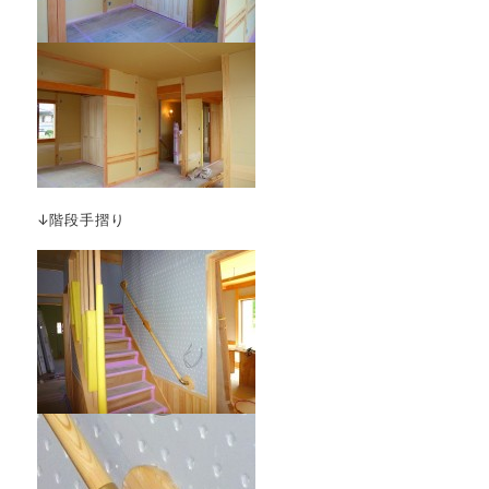
↓階段手摺り