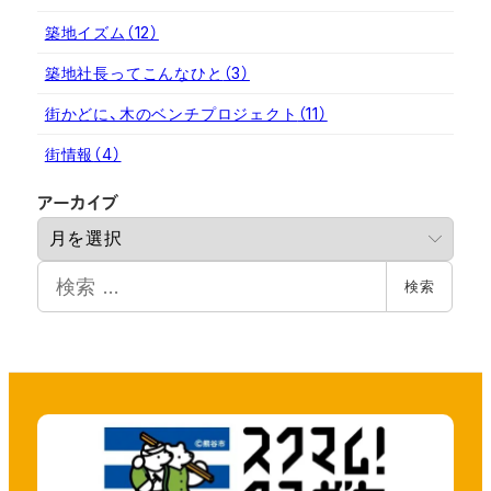
築地イズム
（12）
築地社長ってこんなひと
（3）
街かどに、木のベンチプロジェクト
（11）
街情報
（4）
ア
アーカイブ
ー
カ
検
イ
検索
索
ブ