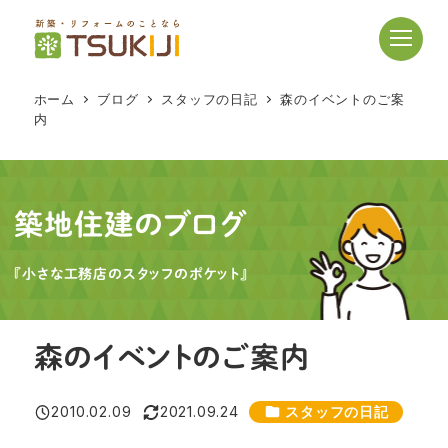
メ
イ
ン
コ
ホーム
ブログ
スタッフの日記
森のイベントのご案
ン
内
テ
ン
ツ
へ
築地住建のブログ
移
動
『小さな工務店のスタッフのポケット』
森のイベントのご案内
カテゴリー
2010.02.09
2021.09.24
スタッフの日記
投稿日
更新日