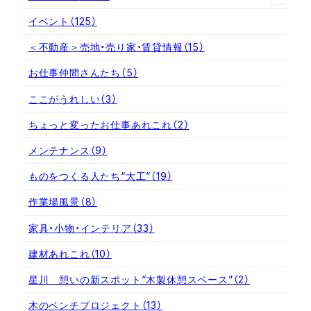
イベント
（125）
＜不動産＞売地・売り家・賃貸情報
（15）
お仕事仲間さんたち
（5）
ここがうれしい
（3）
ちょっと変ったお仕事あれこれ
（2）
メンテナンス
（9）
ものをつくる人たち“大工”
（19）
作業場風景
（8）
家具・小物・インテリア
（33）
建材あれこれ
（10）
星川 憩いの新スポット“木製休憩スペース”
（2）
木のベンチプロジェクト
（13）