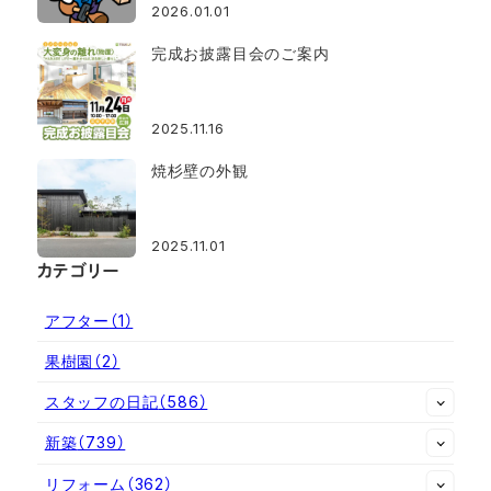
2026.01.01
完成お披露目会のご案内
2025.11.16
焼杉壁の外観
2025.11.01
カテゴリー
アフター
（1）
果樹園
（2）
スタッフの日記
（586）
新築
（739）
リフォーム
（362）