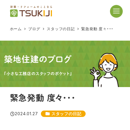
メ
イ
ン
コ
ホーム
ブログ
スタッフの日記
緊急発動 度々・・・
ン
テ
ン
ツ
築地住建のブログ
へ
移
『小さな工務店のスタッフのポケット』
動
緊急発動 度々・・・
カテゴリー
2024.01.27
スタッフの日記
投稿日