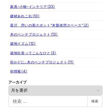
家具・小物・インテリア
（33）
建材あれこれ
（10）
星川 憩いの新スポット“木製休憩スペース”
（2）
木のベンチプロジェクト
（13）
築地イズム
（12）
築地社長ってこんなひと
（3）
街かどに、木のベンチプロジェクト
（11）
街情報
（4）
ア
アーカイブ
ー
カ
検
イ
検索
索
ブ