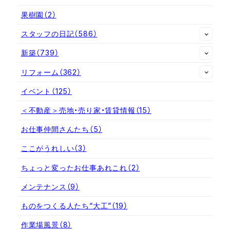
果樹園
（2）
スタッフの日記
（586）
新築
（739）
リフォーム
（362）
イベント
（125）
＜不動産＞売地・売り家・賃貸情報
（15）
お仕事仲間さんたち
（5）
ここがうれしい
（3）
ちょっと変ったお仕事あれこれ
（2）
メンテナンス
（9）
ものをつくる人たち“大工”
（19）
作業場風景
（8）