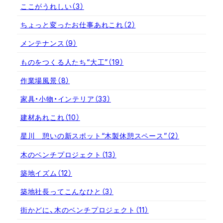
ここがうれしい
（3）
ちょっと変ったお仕事あれこれ
（2）
メンテナンス
（9）
ものをつくる人たち“大工”
（19）
作業場風景
（8）
家具・小物・インテリア
（33）
建材あれこれ
（10）
星川 憩いの新スポット“木製休憩スペース”
（2）
木のベンチプロジェクト
（13）
築地イズム
（12）
築地社長ってこんなひと
（3）
街かどに、木のベンチプロジェクト
（11）