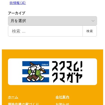
街情報
（4）
ア
アーカイブ
ー
カ
検
イ
検索
索
ブ
ホーム
会社案内
築地住建の家づくり
お知らせ