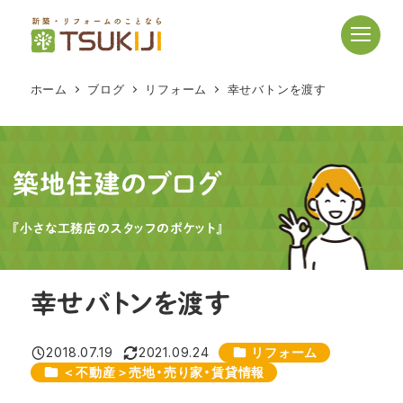
メ
イ
ン
コ
ホーム
ブログ
リフォーム
幸せバトンを渡す
ン
テ
ン
ツ
築地住建のブログ
へ
移
『小さな工務店のスタッフのポケット』
動
幸せバトンを渡す
カテゴリー
2018.07.19
2021.09.24
リフォーム
投稿日
更新日
カテゴリー
＜不動産＞売地・売り家・賃貸情報