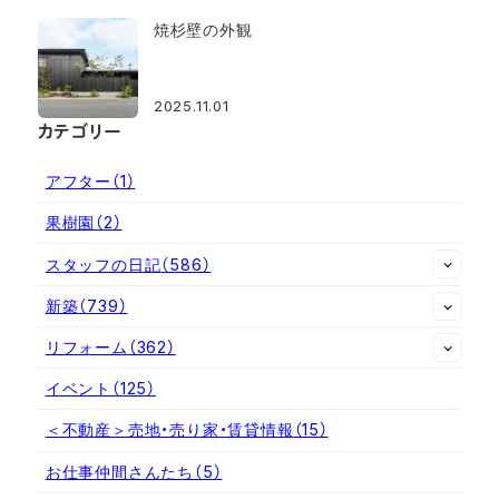
焼杉壁の外観
2025.11.01
カテゴリー
アフター
（1）
果樹園
（2）
スタッフの日記
（586）
新築
（739）
リフォーム
（362）
イベント
（125）
＜不動産＞売地・売り家・賃貸情報
（15）
お仕事仲間さんたち
（5）