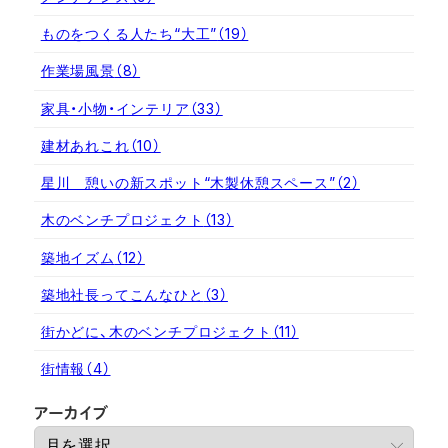
ものをつくる人たち“大工”
（19）
作業場風景
（8）
家具・小物・インテリア
（33）
建材あれこれ
（10）
星川 憩いの新スポット“木製休憩スペース”
（2）
木のベンチプロジェクト
（13）
築地イズム
（12）
築地社長ってこんなひと
（3）
街かどに、木のベンチプロジェクト
（11）
街情報
（4）
ア
アーカイブ
ー