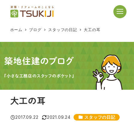
メ
イ
ン
コ
ホーム
ブログ
スタッフの日記
大工の耳
ン
テ
ン
ツ
築地住建のブログ
へ
移
『小さな工務店のスタッフのポケット』
動
大工の耳
カテゴリー
2017.09.22
2021.09.24
スタッフの日記
投稿日
更新日