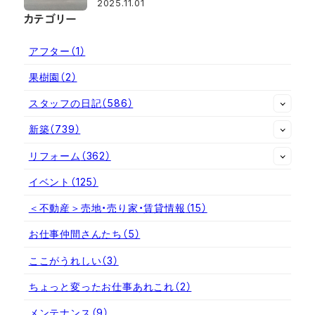
2025.11.01
カテゴリー
アフター
（1）
果樹園
（2）
スタッフの日記
（586）
新築
（739）
リフォーム
（362）
イベント
（125）
＜不動産＞売地・売り家・賃貸情報
（15）
お仕事仲間さんたち
（5）
ここがうれしい
（3）
ちょっと変ったお仕事あれこれ
（2）
メンテナンス
（9）