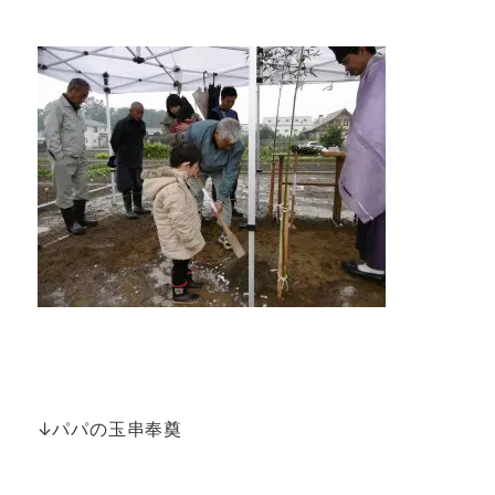
↓パパの玉串奉奠