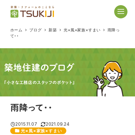
メ
イ
ン
コ
ホーム
ブログ
新築
光×風×家族×すまい
雨降っ
ン
て・・
テ
ン
ツ
へ
築地住建のブログ
移
動
『小さな工務店のスタッフのポケット』
雨降って・・
2015.11.07
2021.09.24
投稿日
更新日
カテゴリー
光×風×家族×すまい