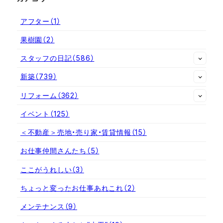
アフター
（1）
果樹園
（2）
スタッフの日記
（586）
新築
（739）
リフォーム
（362）
イベント
（125）
＜不動産＞売地・売り家・賃貸情報
（15）
お仕事仲間さんたち
（5）
ここがうれしい
（3）
ちょっと変ったお仕事あれこれ
（2）
メンテナンス
（9）