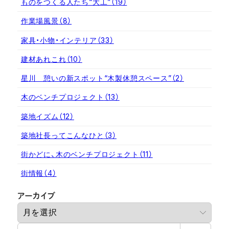
ものをつくる人たち“大工”
（19）
作業場風景
（8）
家具・小物・インテリア
（33）
建材あれこれ
（10）
星川 憩いの新スポット“木製休憩スペース”
（2）
木のベンチプロジェクト
（13）
築地イズム
（12）
築地社長ってこんなひと
（3）
街かどに、木のベンチプロジェクト
（11）
街情報
（4）
ア
アーカイブ
ー
カ
検
イ