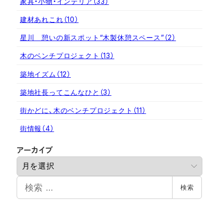
家具・小物・インテリア
（33）
建材あれこれ
（10）
星川 憩いの新スポット“木製休憩スペース”
（2）
木のベンチプロジェクト
（13）
築地イズム
（12）
築地社長ってこんなひと
（3）
街かどに、木のベンチプロジェクト
（11）
街情報
（4）
ア
アーカイブ
ー
カ
検
イ
検索
索
ブ