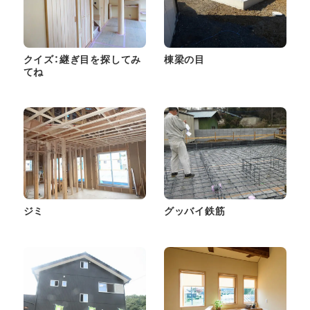
クイズ：継ぎ目を探してみ
棟梁の目
てね
ジミ
グッバイ鉄筋