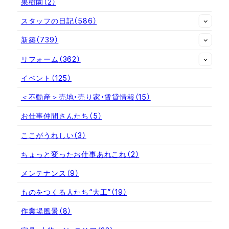
果樹園
（2）
スタッフの日記
（586）
新築
（739）
リフォーム
（362）
イベント
（125）
＜不動産＞売地・売り家・賃貸情報
（15）
お仕事仲間さんたち
（5）
ここがうれしい
（3）
ちょっと変ったお仕事あれこれ
（2）
メンテナンス
（9）
ものをつくる人たち“大工”
（19）
作業場風景
（8）