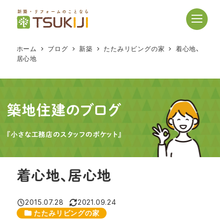
メ
イ
ン
コ
ホーム
ブログ
新築
たたみリビングの家
着心地、
ン
居心地
テ
ン
ツ
へ
築地住建のブログ
移
動
『小さな工務店のスタッフのポケット』
着心地、居心地
2015.07.28
2021.09.24
投稿日
更新日
カテゴリー
たたみリビングの家