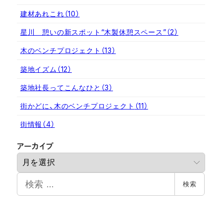
建材あれこれ
（10）
星川 憩いの新スポット“木製休憩スペース”
（2）
木のベンチプロジェクト
（13）
築地イズム
（12）
築地社長ってこんなひと
（3）
街かどに、木のベンチプロジェクト
（11）
街情報
（4）
ア
アーカイブ
ー
カ
検
イ
検索
索
ブ