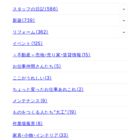
スタッフの日記
（586）
新築
（739）
リフォーム
（362）
イベント
（125）
＜不動産＞売地・売り家・賃貸情報
（15）
お仕事仲間さんたち
（5）
ここがうれしい
（3）
ちょっと変ったお仕事あれこれ
（2）
メンテナンス
（9）
ものをつくる人たち“大工”
（19）
作業場風景
（8）
家具・小物・インテリア
（33）