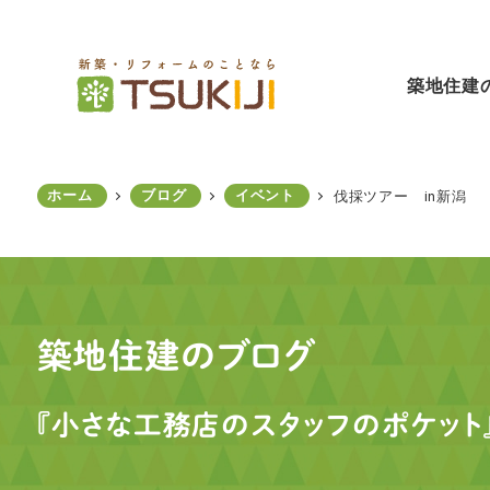
メ
イ
ン
築地住建
コ
ン
テ
ン
ホーム
ブログ
イベント
伐採ツアー in新潟
ツ
へ
移
動
築地住建のブログ
『小さな工務店のスタッフのポケット