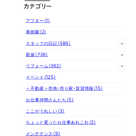
カテゴリー
アフター
（1）
果樹園
（2）
スタッフの日記
（586）
新築
（739）
リフォーム
（362）
イベント
（125）
＜不動産＞売地・売り家・賃貸情報
（15）
お仕事仲間さんたち
（5）
ここがうれしい
（3）
ちょっと変ったお仕事あれこれ
（2）
メンテナンス
（9）