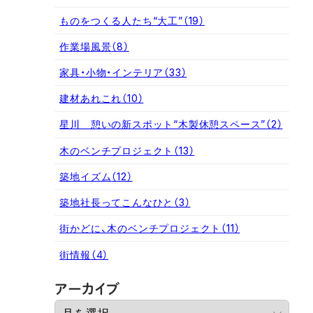
ものをつくる人たち“大工”
（19）
作業場風景
（8）
家具・小物・インテリア
（33）
建材あれこれ
（10）
星川 憩いの新スポット“木製休憩スペース”
（2）
木のベンチプロジェクト
（13）
築地イズム
（12）
築地社長ってこんなひと
（3）
街かどに、木のベンチプロジェクト
（11）
街情報
（4）
ア
アーカイブ
ー