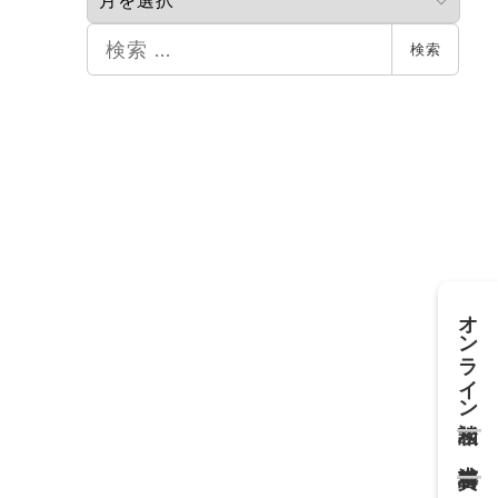
カ
イ
検
検索
ブ
索
オンライン相談