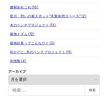
建材あれこれ
（10）
星川 憩いの新スポット“木製休憩スペース”
（2）
木のベンチプロジェクト
（13）
築地イズム
（12）
築地社長ってこんなひと
（3）
街かどに、木のベンチプロジェクト
（11）
街情報
（4）
ア
アーカイブ
ー
カ
検
イ
検索
索
ブ