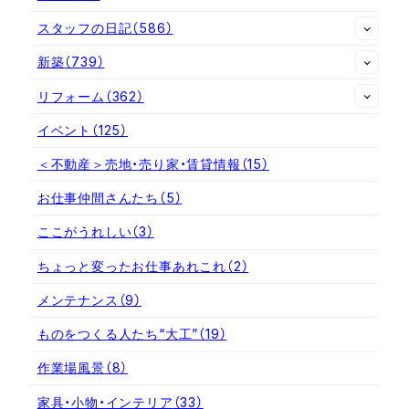
スタッフの日記
（586）
新築
（739）
リフォーム
（362）
イベント
（125）
＜不動産＞売地・売り家・賃貸情報
（15）
お仕事仲間さんたち
（5）
ここがうれしい
（3）
ちょっと変ったお仕事あれこれ
（2）
メンテナンス
（9）
ものをつくる人たち“大工”
（19）
作業場風景
（8）
家具・小物・インテリア
（33）