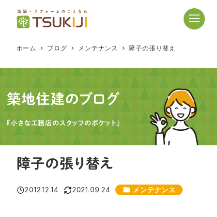
メ
イ
ン
コ
ホーム
ブログ
メンテナンス
障子の張り替え
ン
テ
ン
ツ
築地住建のブログ
へ
移
『小さな工務店のスタッフのポケット』
動
障子の張り替え
カテゴリー
2012.12.14
2021.09.24
メンテナンス
投稿日
更新日