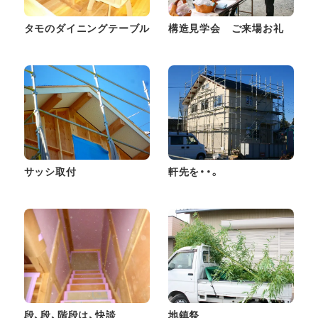
タモのダイニングテーブル
構造見学会 ご来場お礼
サッシ取付
軒先を・・。
段、段、階段は、快談
地鎮祭