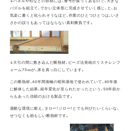
↓パネルや柱などの部材には、番号が振ってあるので、大きな
パズルを組立て、でかい立体形に完成させていく感じ、と、お
気楽に書くと叱られそうなほど、作業のひとつひとつは、いさ
さかの誤りもあってはならない真剣勝負です。
↓大引の間に敷き込んだ断熱材、ビーズ法発砲ポリスチレンフ
ォーム75㎜が、床を真っ白にしています。
この断熱材、40年間南極の昭和基地で使われていて、40年後
に解体した結果、経年変化が見られたかったという、50年前か
らもあった信頼のおける製品です。
過酷な環境に耐え、タロー！ジロー！とでも叫びたいくらいな、
せつなくも頼もしい断熱材です。