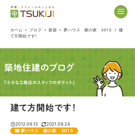
メ
イ
ン
コ
ホーム
ブログ
新築
夢ハウス 郷の家 301Ｓ
建
ン
て方開始です！
テ
ン
ツ
へ
築地住建のブログ
移
動
『小さな工務店のスタッフのポケット』
建て方開始です！
2012.09.13
2021.09.24
投稿日
更新日
カテゴリー
夢ハウス 郷の家 301Ｓ