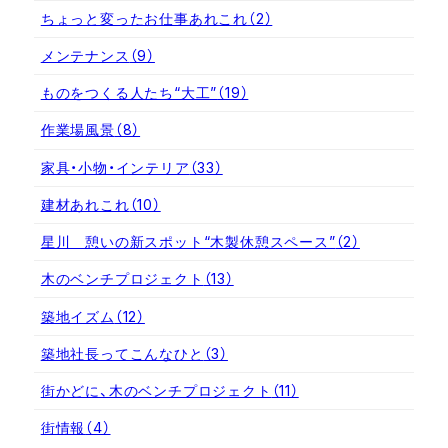
ちょっと変ったお仕事あれこれ
（2）
メンテナンス
（9）
ものをつくる人たち“大工”
（19）
作業場風景
（8）
家具・小物・インテリア
（33）
建材あれこれ
（10）
星川 憩いの新スポット“木製休憩スペース”
（2）
木のベンチプロジェクト
（13）
築地イズム
（12）
築地社長ってこんなひと
（3）
街かどに、木のベンチプロジェクト
（11）
街情報
（4）