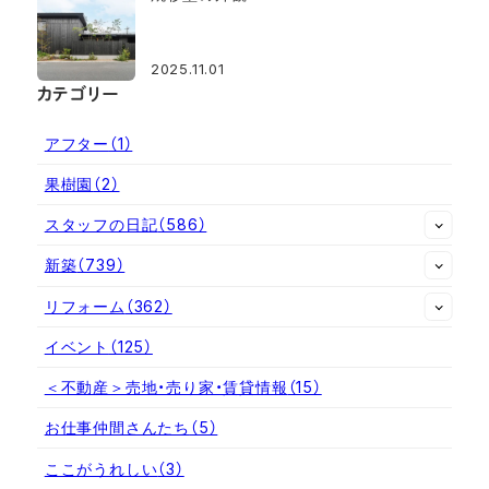
2025.11.01
カテゴリー
アフター
（1）
果樹園
（2）
スタッフの日記
（586）
新築
（739）
リフォーム
（362）
イベント
（125）
＜不動産＞売地・売り家・賃貸情報
（15）
お仕事仲間さんたち
（5）
ここがうれしい
（3）