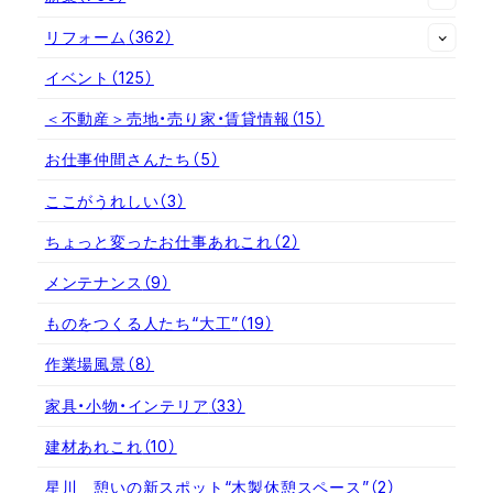
リフォーム
（362）
イベント
（125）
＜不動産＞売地・売り家・賃貸情報
（15）
お仕事仲間さんたち
（5）
ここがうれしい
（3）
ちょっと変ったお仕事あれこれ
（2）
メンテナンス
（9）
ものをつくる人たち“大工”
（19）
作業場風景
（8）
家具・小物・インテリア
（33）
建材あれこれ
（10）
星川 憩いの新スポット“木製休憩スペース”
（2）