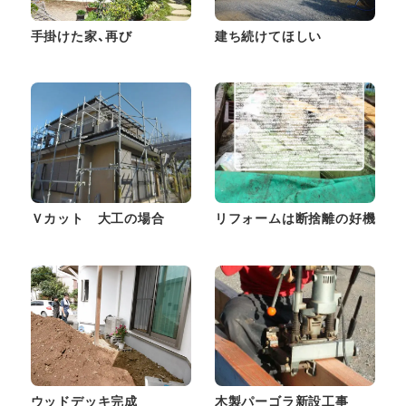
手掛けた家、再び
建ち続けてほしい
Ｖカット 大工の場合
リフォームは断捨離の好機
ウッドデッキ完成
木製パーゴラ新設工事