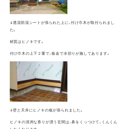
↓透湿防湿シートが張られた上に、付け巾木が取付られまし
た。
材質はヒノキです。
付け巾木の上下２重で、板金で水切りが施してあります。
↓壁と天井にヒノキの板が張られました。
ヒノキの清冽な香りが漂う玄関は、鼻をくっつけて、くんくん