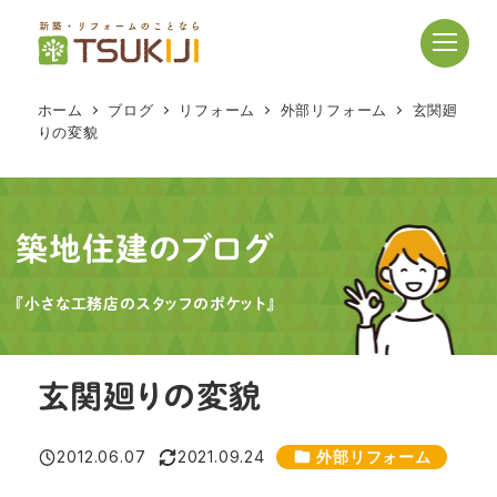
メ
イ
ン
コ
ホーム
ブログ
リフォーム
外部リフォーム
玄関廻
ン
りの変貌
テ
ン
ツ
へ
築地住建のブログ
移
動
『小さな工務店のスタッフのポケット』
玄関廻りの変貌
カテゴリー
2012.06.07
2021.09.24
外部リフォーム
投稿日
更新日