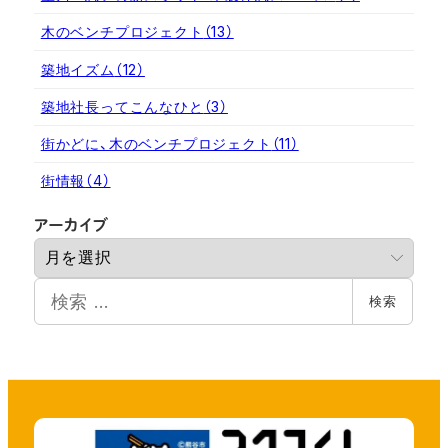
木のベンチプロジェクト
（13）
築地イズム
（12）
築地社長ってこんなひと
（3）
街かどに、木のベンチプロジェクト
（11）
街情報
（4）
ア
アーカイブ
ー
カ
検
イ
検索
索
ブ