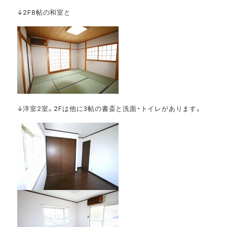
↓2F8帖の和室と
↓洋室2室。2Fは他に3帖の書斎と洗面・トイレがあります。