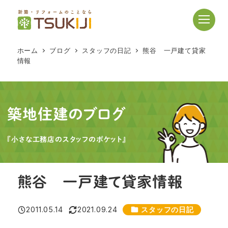
メ
イ
ン
コ
ホーム
ブログ
スタッフの日記
熊谷 一戸建て貸家
ン
情報
テ
ン
ツ
へ
築地住建のブログ
移
動
『小さな工務店のスタッフのポケット』
熊谷 一戸建て貸家情報
カテゴリー
2011.05.14
2021.09.24
スタッフの日記
投稿日
更新日