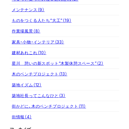
メンテナンス
（9）
ものをつくる人たち“大工”
（19）
作業場風景
（8）
家具・小物・インテリア
（33）
建材あれこれ
（10）
星川 憩いの新スポット“木製休憩スペース”
（2）
木のベンチプロジェクト
（13）
築地イズム
（12）
築地社長ってこんなひと
（3）
街かどに、木のベンチプロジェクト
（11）
街情報
（4）
ア