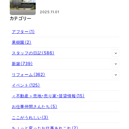
2025.11.01
カテゴリー
アフター
（1）
果樹園
（2）
スタッフの日記
（586）
新築
（739）
リフォーム
（362）
イベント
（125）
＜不動産＞売地・売り家・賃貸情報
（15）
お仕事仲間さんたち
（5）
ここがうれしい
（3）
ちょっと変ったお仕事あれこれ
（2）