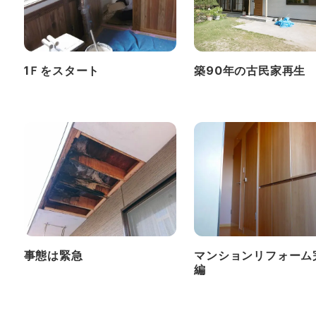
1Ｆをスタート
築90年の古民家再生
事態は緊急
マンションリフォーム
編