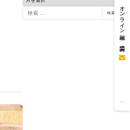
カ
オンライン相談
イ
検
検索
ブ
索