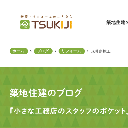
メ
イ
ン
築地住建
コ
ン
テ
ン
ホーム
ブログ
リフォーム
床暖房施工
ツ
へ
移
動
築地住建のブログ
『小さな工務店のスタッフのポケット