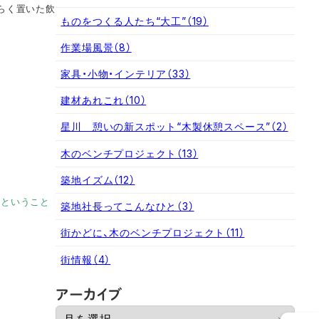
らく置いた飲
ものをつくる人たち“大工”
（19）
作業場風景
（8）
家具・小物・インテリア
（33）
建材あれこれ
（10）
星川 憩いの新スポット“木製休憩スペース”
（2）
木のベンチプロジェクト
（13）
築地イズム
（12）
るということ
築地社長ってこんなひと
（3）
街かどに、木のベンチプロジェクト
（11）
街情報
（4）
ア
アーカイブ
ー