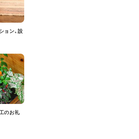
ション、設
工のお礼