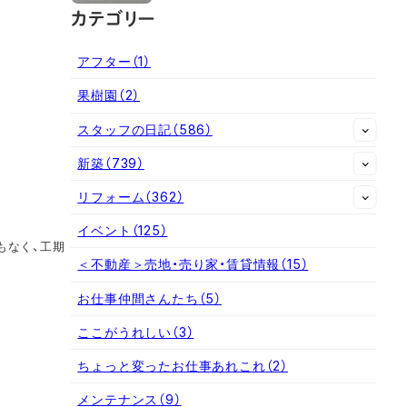
カテゴリー
アフター
（1）
果樹園
（2）
スタッフの日記
（586）
新築
（739）
リフォーム
（362）
イベント
（125）
もなく、工期
＜不動産＞売地・売り家・賃貸情報
（15）
お仕事仲間さんたち
（5）
ここがうれしい
（3）
ちょっと変ったお仕事あれこれ
（2）
メンテナンス
（9）