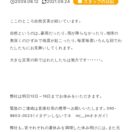
カテゴリー
2009.08.12
2021.09.24
スタッフの日記
投稿日
更新日
ここのところ自然災害が続いています。
自然というのは、豪雨だったり、雨が降らなかったり、地球の
奥深くのひずみで地震が起こったり、毎度毎度いろんな顔でわ
たしたちにお見舞いしてくれます。
大きな災害の前ではわたしたちは無力です・・・・・・。
弊社は明日13日～16日までお休みをいただきます。
緊急のご連絡は直接社長の携帯へお願いいたします。090-
8803-0023（イタデンしないでネ m(__)mオネガイ）
弊社も、皆それぞれの夏休みを満喫した休み明けには、また元