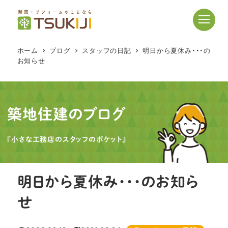
メ
イ
ン
コ
ホーム
ブログ
スタッフの日記
明日から夏休み・・・の
ン
お知らせ
テ
ン
ツ
へ
築地住建のブログ
移
動
『小さな工務店のスタッフのポケット』
明日から夏休み・・・のお知ら
せ