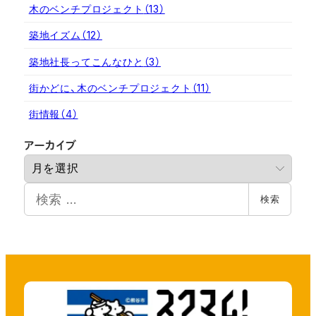
木のベンチプロジェクト
（13）
築地イズム
（12）
築地社長ってこんなひと
（3）
街かどに、木のベンチプロジェクト
（11）
街情報
（4）
ア
アーカイブ
ー
カ
検
イ
検索
索
ブ