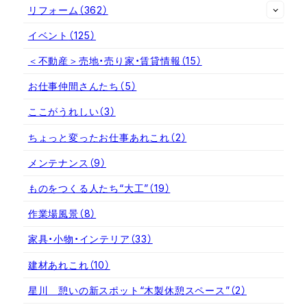
リフォーム
（362）
イベント
（125）
＜不動産＞売地・売り家・賃貸情報
（15）
お仕事仲間さんたち
（5）
ここがうれしい
（3）
ちょっと変ったお仕事あれこれ
（2）
メンテナンス
（9）
ものをつくる人たち“大工”
（19）
作業場風景
（8）
家具・小物・インテリア
（33）
建材あれこれ
（10）
星川 憩いの新スポット“木製休憩スペース”
（2）