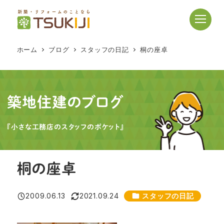
メ
イ
ン
コ
ホーム
ブログ
スタッフの日記
桐の座卓
ン
テ
ン
ツ
築地住建のブログ
へ
移
『小さな工務店のスタッフのポケット』
動
桐の座卓
カテゴリー
2009.06.13
2021.09.24
スタッフの日記
投稿日
更新日