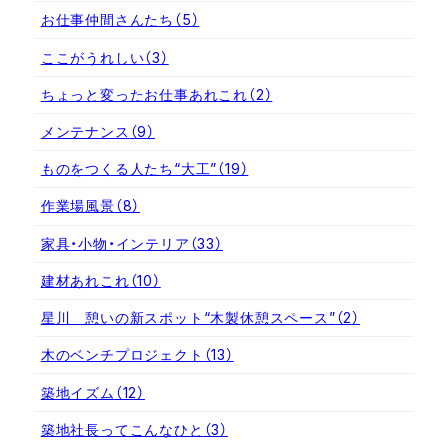
お仕事仲間さんたち
（5）
ここがうれしい
（3）
ちょっと変ったお仕事あれこれ
（2）
メンテナンス
（9）
ものをつくる人たち“大工”
（19）
作業場風景
（8）
家具・小物・インテリア
（33）
建材あれこれ
（10）
星川 憩いの新スポット“木製休憩スペース”
（2）
木のベンチプロジェクト
（13）
築地イズム
（12）
築地社長ってこんなひと
（3）