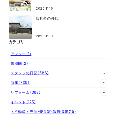
2025.11.16
焼杉壁の外観
2025.11.01
カテゴリー
アフター
（1）
果樹園
（2）
スタッフの日記
（586）
新築
（739）
リフォーム
（362）
イベント
（125）
＜不動産＞売地・売り家・賃貸情報
（15）