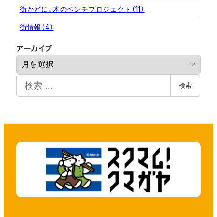
街かどに、木のベンチプロジェクト
（11）
街情報
（4）
ア
アーカイブ
ー
カ
検
イ
検索
索
ブ