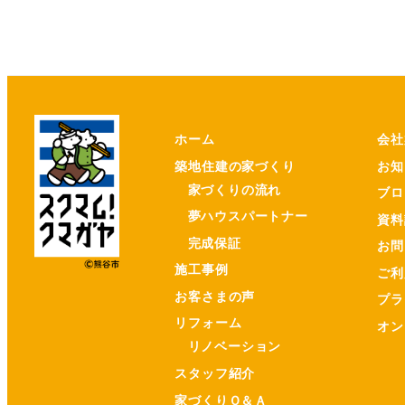
ホーム
会社
築地住建の家づくり
お知
家づくりの流れ
ブロ
夢ハウスパートナー
資料
完成保証
お問
施工事例
ご利
お客さまの声
プラ
リフォーム
オン
リノベーション
スタッフ紹介
家づくりＱ＆Ａ