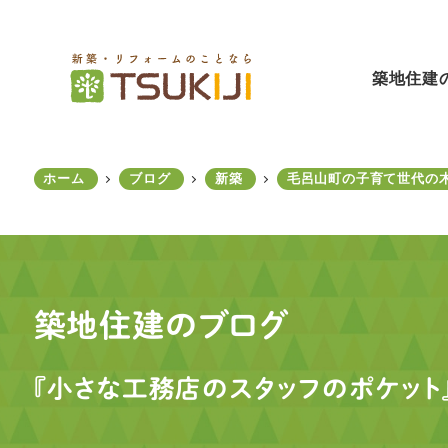
メ
イ
ン
築地住建
コ
ン
テ
ン
ホーム
ブログ
新築
毛呂山町の子育て世代の
ツ
へ
移
動
築地住建のブログ
『小さな工務店のスタッフのポケット