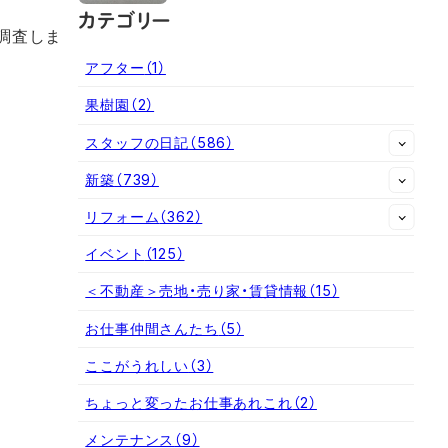
カテゴリー
調査しま
アフター
（1）
果樹園
（2）
スタッフの日記
（586）
新築
（739）
リフォーム
（362）
イベント
（125）
＜不動産＞売地・売り家・賃貸情報
（15）
お仕事仲間さんたち
（5）
ここがうれしい
（3）
ちょっと変ったお仕事あれこれ
（2）
メンテナンス
（9）