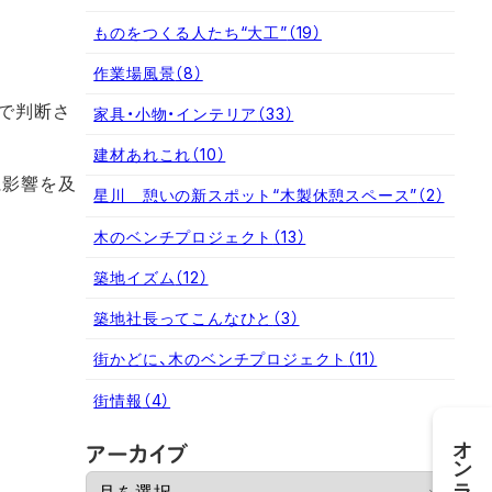
ものをつくる人たち“大工”
（19）
作業場風景
（8）
で判断さ
家具・小物・インテリア
（33）
建材あれこれ
（10）
に影響を及
星川 憩いの新スポット“木製休憩スペース”
（2）
木のベンチプロジェクト
（13）
築地イズム
（12）
築地社長ってこんなひと
（3）
街かどに、木のベンチプロジェクト
（11）
街情報
（4）
オンライン相談
ア
アーカイブ
ー