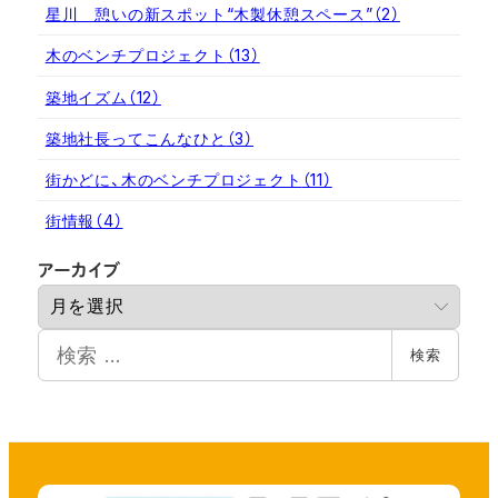
星川 憩いの新スポット“木製休憩スペース”
（2）
木のベンチプロジェクト
（13）
築地イズム
（12）
築地社長ってこんなひと
（3）
街かどに、木のベンチプロジェクト
（11）
街情報
（4）
ア
アーカイブ
ー
カ
検
イ
検索
索
ブ