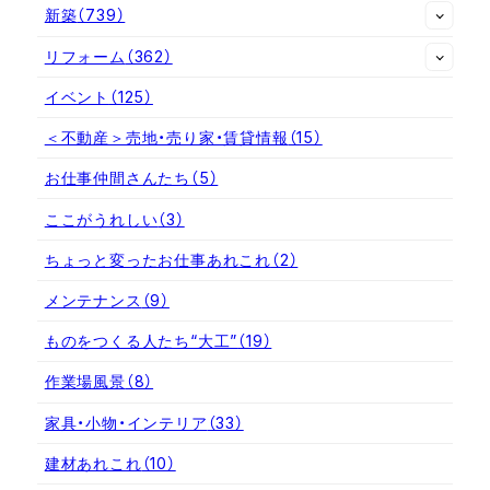
新築
（739）
リフォーム
（362）
イベント
（125）
＜不動産＞売地・売り家・賃貸情報
（15）
お仕事仲間さんたち
（5）
ここがうれしい
（3）
ちょっと変ったお仕事あれこれ
（2）
メンテナンス
（9）
ものをつくる人たち“大工”
（19）
作業場風景
（8）
家具・小物・インテリア
（33）
建材あれこれ
（10）