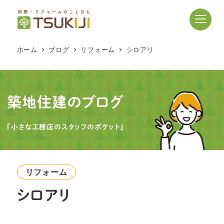
メ
イ
ン
コ
ホーム
ブログ
リフォーム
シロアリ
ン
テ
ン
ツ
築地住建のブログ
へ
移
『小さな工務店のスタッフのポケット』
動
リフォーム
シロアリ