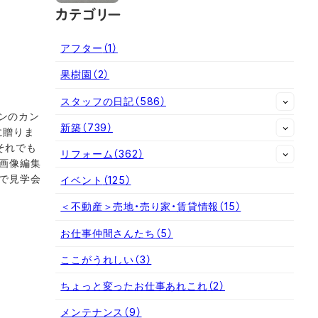
カテゴリー
アフター
（1）
果樹園
（2）
スタッフの日記
（586）
ンのカン
新築
（739）
に贈りま
それでも
リフォーム
（362）
ら画像編集
いで見学会
イベント
（125）
＜不動産＞売地・売り家・賃貸情報
（15）
お仕事仲間さんたち
（5）
ここがうれしい
（3）
ちょっと変ったお仕事あれこれ
（2）
メンテナンス
（9）