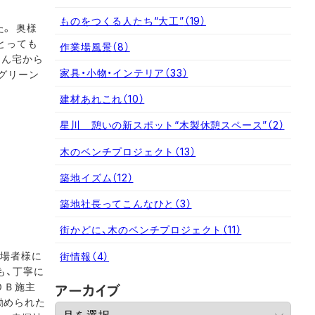
ものをつくる人たち“大工”
（19）
。 奥様
とっても
作業場風景
（8）
さん宅から
家具・小物・インテリア
（33）
やグリーン
建材あれこれ
（10）
星川 憩いの新スポット“木製休憩スペース”
（2）
木のベンチプロジェクト
（13）
築地イズム
（12）
築地社長ってこんなひと
（3）
街かどに、木のベンチプロジェクト
（11）
来場者様に
街情報
（4）
も、丁寧に
ア
ＯＢ施主
アーカイブ
ー
勧められた