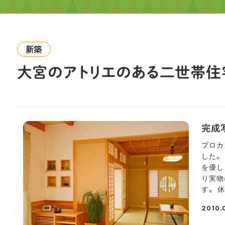
新築
大宮のアトリエのある二世帯住
完成
プロカ
した。
を優し
り実物
す。 
2010.
投稿日