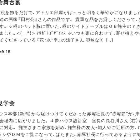
会舞台裏
の絵を飾るだけで、アトリエ部屋がぱ～っと明るく華やかになりました
達の画家『田村公』さんの作品です。 貴重な品をお貸しくださって、
す。 ↓桐のベッド脇に置いた、桐のサイドテーブルはＯＢ施主のＹ
した。<(_ _*)> ｱﾘｶﾞﾄｺﾞｻﾞｲﾏｽ ↓いつも家に合わせて、寄せ植え
てくださっている『花・水・季』の浅子さん 容赦なく […]
09.15
見学会
ウス本部（新潟）から駆けつけてくださった赤塚社長の“赤塚節”が、
会場内に広がりました。 ↓夢ハウス設計室 室長の長谷川さん（右）
に対応。 施主さまご家族を始め、施主様の友人・知人やご近所の方、
ラシやＤＭをご覧になって、はたまた、赤塚社長に行ってみるように