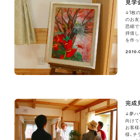
見学
↓1枚
のお友
恐縮で
拝借しま
を作っ
2010.
投稿日
完成
↓夢ハ
向けて
お客様
様、チ