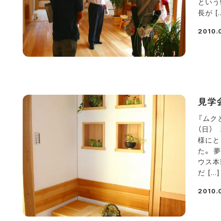
という
長が [
2010.
投稿日
見学
『ムク
（日）
様にと
た。 
ウス本
だ […]
2010.
投稿日