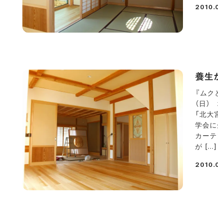
2010.
投稿日
養生
『ムク
（日）
「北大
学会に
カーテ
が […]
2010.
投稿日