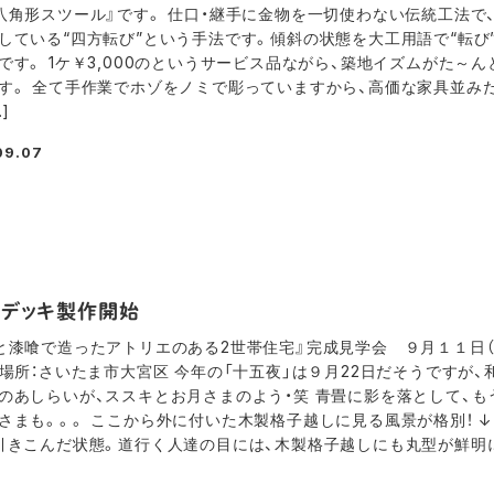
八角形スツール』です。 仕口・継手に金物を一切使わない伝統工法で
している“四方転び”という手法です。傾斜の状態を大工用語で“転び
です。 1ケ￥3,000のというサービス品ながら、築地イズムがた～ん
す。 全て手作業でホゾをノミで彫っていますから、高価な家具並み
]
09.07
ドデッキ製作開始
と漆喰で造ったアトリエのある2世帯住宅』完成見学会 ９月１１日（土
 場所：さいたま市大宮区 今年の「十五夜」は９月22日だそうですが、
のあしらいが、ススキとお月さまのよう・笑 青畳に影を落として、も
さまも。。。 ここから外に付いた木製格子越しに見る風景が格別！ 
引きこんだ状態。道行く人達の目には、木製格子越しにも丸型が鮮明