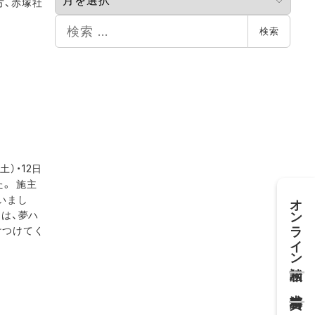
カ
方、赤塚社
イ
検
検索
ブ
索
）・12日
。 施主
オンライン相談
いまし
には、夢ハ
けつけてく