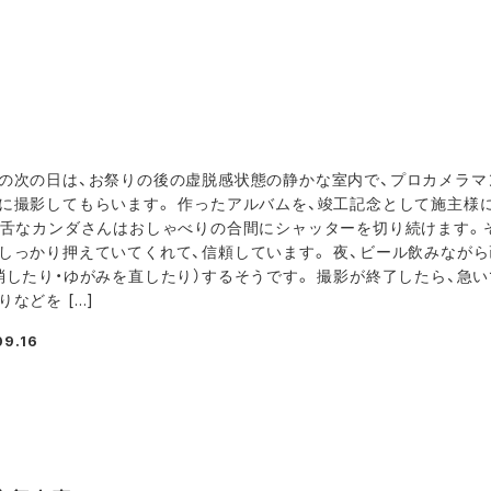
の次の日は、お祭りの後の虚脱感状態の静かな室内で、プロカメラマ
に撮影してもらいます。 作ったアルバムを、竣工記念として施主様
饒舌なカンダさんはおしゃべりの合間にシャッターを切り続けます。
しっかり押えていてくれて、信頼しています。 夜、ビール飲みなが
消したり・ゆがみを直したり）するそうです。 撮影が終了したら、急
りなどを […]
09.16