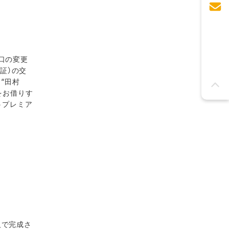
口の変更
証）の交
 “田村
をお借りす
うプレミア
人で完成さ