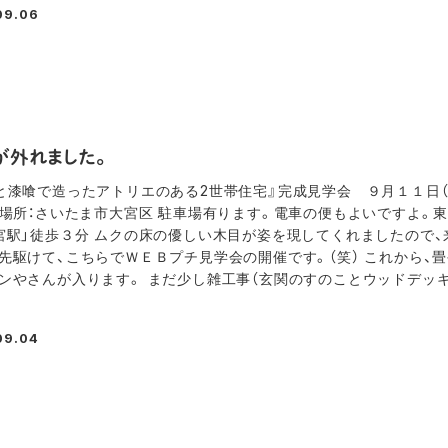
09.06
が外れました。
と漆喰で造ったアトリエのある2世帯住宅』完成見学会 ９月１１日（土
 場所：さいたま市大宮区 駐車場有ります。電車の便もよいですよ。
宮駅」徒歩３分 ムクの床の優しい木目が姿を現してくれましたので、
先駆けて、こちらでＷＥＢプチ見学会の開催です。（笑） これから、畳
ンやさんが入ります。 まだ少し雑工事（玄関のすのことウッドデッキ
09.04