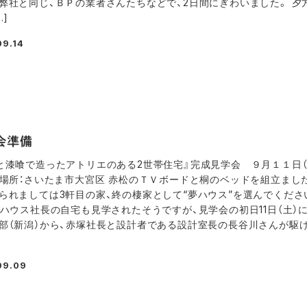
弊社と同じ、ＢＰの業者さんたちなどで、2日間にぎわいました。 夕
…]
09.14
会準備
と漆喰で造ったアトリエのある2世帯住宅』完成見学会 ９月１１日（土
 場所：さいたま市大宮区 赤松のＴＶボードと桐のベッドを組立ました
られましては3軒目の家、終の棲家として“夢ハウス”を選んでくださ
夢ハウス社長の自宅も見学されたそうですが、見学会の初日11日（土）
部（新潟）から、赤塚社長と設計者である設計室長の長谷川さんが駆
09.09