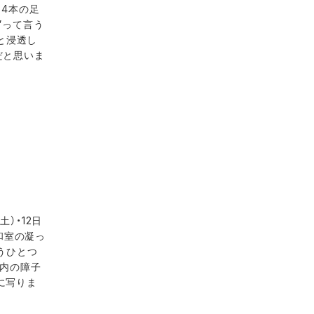
、4本の足
”って言う
と浸透し
だと思いま
）・12日
和室の凝っ
うひとつ
↓内の障子
に写りま