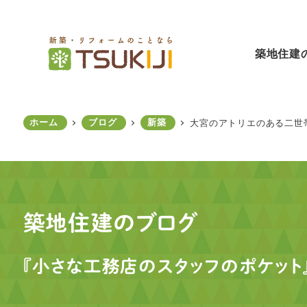
メ
イ
ン
築地住建
コ
ン
テ
ン
ホーム
ブログ
新築
大宮のアトリエのある二世
ツ
へ
移
動
築地住建のブログ
『小さな工務店のスタッフのポケット