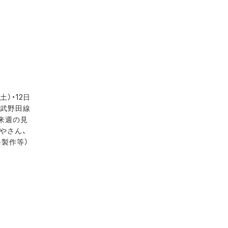
）・12日
東武野田線
来週の見
やさん、
製作等）