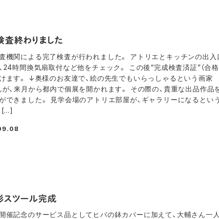
検査終わりました
査機関による完了検査が行われました。 アトリエとキッチンの出入
、24時間換気扇取付など他をチェック。 この後“完成検査済証”（合格
けます。 ↓奥様のお友達で、絵の先生でもいらっしゃるという画家
んが、来月から都内で個展を開かれます。 その際の、貴重な出品作品
ができました。 見学会場のアトリエ部屋が、ギャラリーになるとい
[…]
09.08
形スツール完成
開催記念のサービス品としてヒバの鉢カバーに加えて、大輔さん一