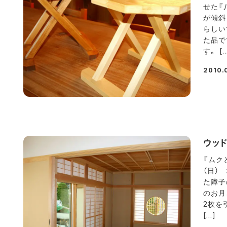
せた『
が傾斜
らしい
た品で
す。 […
2010.
投稿日
ウッ
『ムク
（日）
た障子
のお月
2枚を
[…]