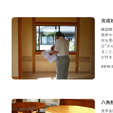
完成
確認検
箇所や
付を受
公”さ
ること
が付き 
2010.
投稿日
八角
見学会