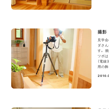
撮影
見学会
ダさん
す。 
ツボは
（電線
用の飾
2010.
投稿日